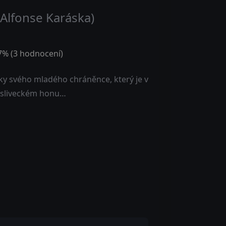
 Alfonse Karáska)
7
% (
3
hodnocení)
vky svého mladého chráněnce, který je v
mysliveckém honu…