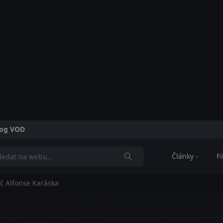
alog VOD
Články
F
eč Alfonse Karáska