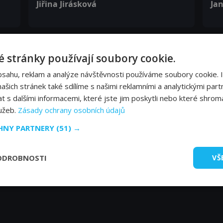
Jiřina Jirásková
Ja
Libuše Geprtová
Jiř
 stránky používají soubory cookie.
bsahu, reklam a analýze návštěvnosti používáme soubory cookie. 
Bronislav Poloczek
Jo
šich stránek také sdílíme s našimi reklamními a analytickými partn
s dalšími informacemi, které jste jim poskytli nebo které shromá
lužeb.
Zásady ochrany osobních údajů
Ferdinand Krůta
CHNY PARTNERY
(51) →
ODROBNOSTI
VŠ