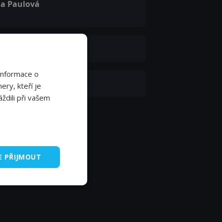
na Paulová
í Langmajer
Informace o
sef Langmiler
ery, kteří je
ždili při vašem
E PŘIJMOUT