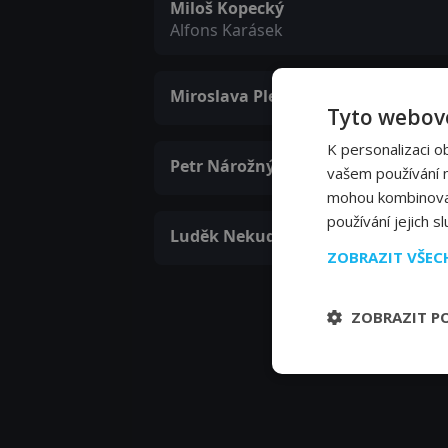
Miloš Kopecký
Alfons Karásek
Miroslava Pleštilová
Tyto webové
K personalizaci o
Petr Nárožný
vašem používání na
mohou kombinovat 
používání jejich s
Luděk Nekuda
ZOBRAZIT VŠE
ZOBRAZIT P