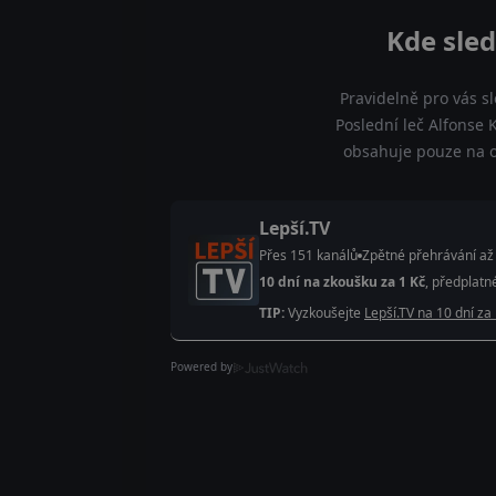
Kde sled
Pravidelně pro vás s
Poslední leč Alfonse 
obsahuje pouze na of
Lepší.TV
Přes 151 kanálů
Zpětné přehrávání až
10 dní na zkoušku za 1 Kč
, předplatn
TIP:
Vyzkoušejte
Lepší.TV na 10 dní za
Powered by