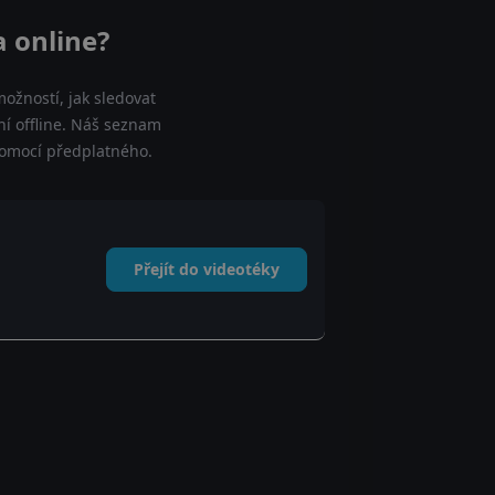
a online?
ožností, jak sledovat
ní offline. Náš seznam
 pomocí předplatného.
Přejít do videotéky