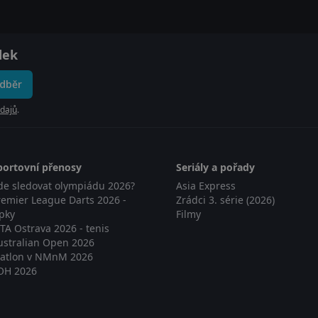
dek
odběr
dajů
.
portovní přenosy
Seriály a pořady
de sledovat olympiádu 2026?
Asia Express
remier League Darts 2026 -
Zrádci 3. série (2026)
ipky
Filmy
TA Ostrava 2026 - tenis
ustralian Open 2026
iatlon v NMnM 2026
OH 2026