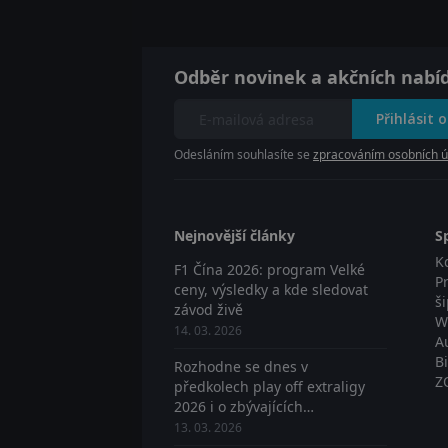
Odběr novinek a akčních nabí
Přihlásit 
Odesláním souhlasíte se
zpracováním osobních ú
Nejnovější články
S
K
F1 Čína 2026: program Velké
P
ceny, výsledky a kde sledovat
š
závod živě
W
14. 03. 2026
A
B
Rozhodne se dnes v
Z
předkolech play off extraligy
2026 i o zbývajících
postupujících? Sledujte živě
13. 03. 2026