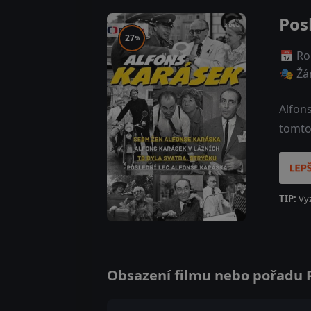
Pos
27
%
📅 Ro
🎭 Žá
Alfons
tomto
TIP:
Vy
Obsazení filmu nebo pořadu Po