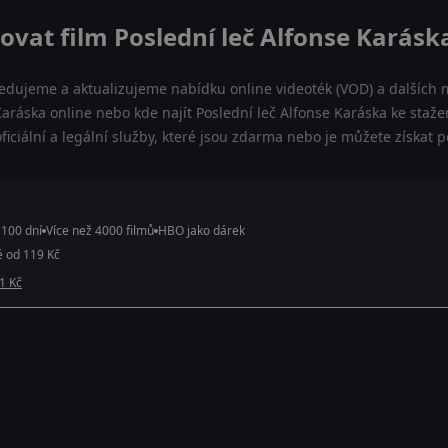
ovat film Poslední leč Alfonse Karásk
ledujeme a aktualizujeme nabídku online videoték (VOD) a dalších m
Karáska online nebo kde najít Poslední leč Alfonse Karáska ke staže
iciální a legální služby, které jsou zdarma nebo je můžete získat
 100 dní
Více než 4000 filmů
HBO jako dárek
é od 119 Kč
 1 Kč