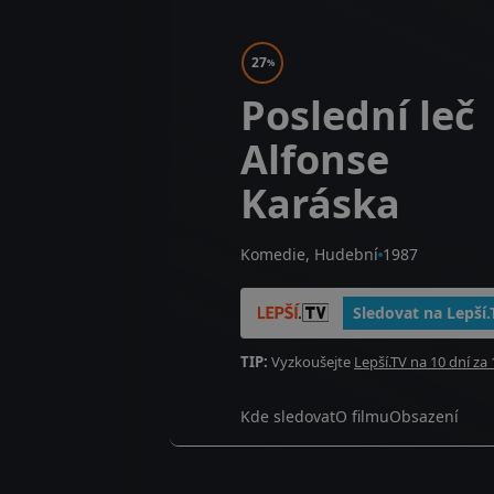
27
%
Poslední leč
Alfonse
Karáska
Komedie, Hudební
1987
Sledovat na Lepší.
TIP:
Vyzkoušejte
Lepší.TV na 10 dní za 
Kde sledovat
O filmu
Obsazení