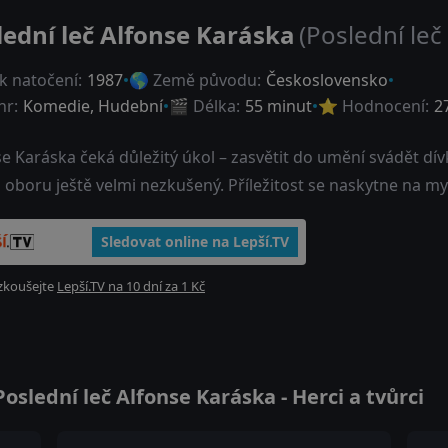
lední leč Alfonse Karáska
(Poslední leč
k natočení:
1987
🌎 Země původu:
Československo
nr:
Komedie
,
Hudební
🎬 Délka:
55 minut
⭐ Hodnocení:
2
e Karáska čeká důležitý úkol – zasvětit do umění svádět dí
 oboru ještě velmi nezkušený. Příležitost se naskytne na 
Sledovat online na Lepší.TV
zkoušejte
Lepší.TV na 10 dní za 1 Kč
slední leč Alfonse Karáska - Herci a tvůrci