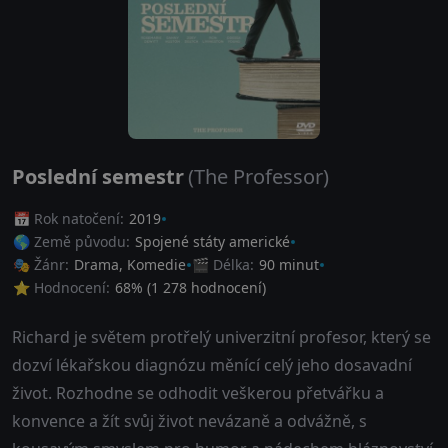
Poslední semestr
(The Professor)
📅 Rok natočení:
2019
🌎 Země původu:
Spojené státy americké
🎭 Žánr:
Drama
,
Komedie
🎬 Délka:
90 minut
⭐ Hodnocení:
68
% (
1 278
hodnocení)
Richard je světem protřelý univerzitní profesor, který se
dozví lékařskou diagnózu měnící celý jeho dosavadní
život. Rozhodne se odhodit veškerou přetvářku a
konvence a žít svůj život nevázaně a odvážně, s