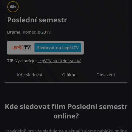
68
%
Poslední semestr
Drama, Komedie
2019
Sledovat na Lepší.TV
TIP:
Vyzkoušejte
Lepší.TV na 10 dní za 1 Kč
Kde sledovat
O filmu
Obsazení
Kde sledovat film Poslední semestr
online?
Pravidelně pro vás sledujeme a aktualizujeme nabídku online