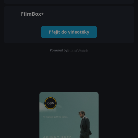
FilmBox+
Přejít do videotéky
Powered by
68
%