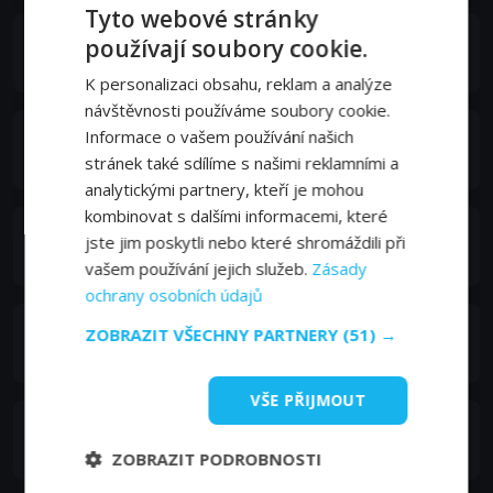
Tyto webové stránky
Devon Terrell
používají soubory cookie.
Danny
K personalizaci obsahu, reklam a analýze
návštěvnosti používáme soubory cookie.
Informace o vašem používání našich
Ron Livingston
Henry Wright
stránek také sdílíme s našimi reklamními a
analytickými partnery, kteří je mohou
kombinovat s dalšími informacemi, které
Linda Emond
jste jim poskytli nebo které shromáždili při
Barbara
vašem používání jejich služeb.
Zásady
ochrany osobních údajů
Matreya Scarrwener
ZOBRAZIT VŠECHNY PARTNERY
(51) →
Rose
VŠE PŘIJMOUT
Siobhan Fallon Hogan
Donna
ZOBRAZIT PODROBNOSTI