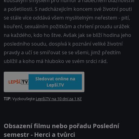
kousavým smyslem pro humor a nádechem bláznovství
a pošetilosti. S nadcházejícím koncem své životní pouti
se stále více oddává všem myslitelným neřestem - pití,
kouření, sexuálním požitkům a chrlení proudu urážek
na každého, kdo ho štve. Avšak jak se blíží hodina jeho
posledního soudu, dospívá k poznání veliké životní
pravdy a učí se smiřovat se se všemi, jimž předtím
ublížil a koho má hluboko ve svém srdci rád.
Sledovat online na
Lepší.TV
TIP:
Vyzkoušejte
Lepší.TV na 10 dní za 1 Kč
Obsazení filmu nebo pořadu Poslední
semestr - Herci a tvůrci