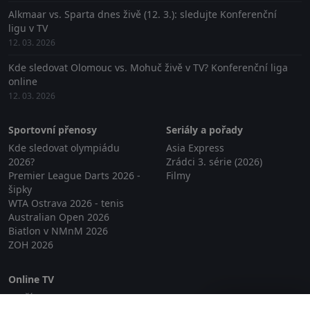
Alkmaar vs. Sparta dnes živě (12. 3.): sledujte Konferenční
ligu v TV
12. 03. 2026
Kde sledovat Olomouc vs. Mohuč živě v TV? Konferenční liga
online
12. 03. 2026
Sportovní přenosy
Seriály a pořady
Kde sledovat olympiádu
Asia Express
2026?
Zrádci 3. série (2026)
Premier League Darts 2026 -
Filmy
šipky
WTA Ostrava 2026 - tenis
Australian Open 2026
Biatlon v NMnM 2026
ZOH 2026
Online TV
Lepší.TV
Zavřít reklamu