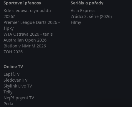
Sportovní přenosy
Seriály a pořady
Kde sledovat olympiádu
Asia Express
2026?
Zrádci 3. série (2026)
Premier League Darts 2026 -
Filmy
šipky
WTA Ostrava 2026 - tenis
Australian Open 2026
Biatlon v NMnM 2026
ZOH 2026
Online TV
Lepší.TV
SledovaniTV
Skylink Live TV
Telly
NejPřipojení TV
Poda
Sportovní přenosy
Zavřít reklamu
GDPR
Zásady cookies
Redakce
O projektu Zkouknout.cz
Obchodní podmínky