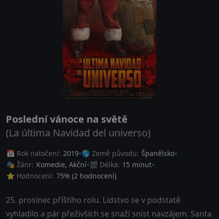
Poslední vánoce na světě
(La última Navidad del universo)
📅 Rok natočení:
2019
🌎 Země původu:
Španělsko
🎭 Žánr:
Komedie
,
Akční
🎬 Délka:
15 minut
⭐ Hodnocení:
75
% (
2
hodnocení)
25. prosinec příštího rolu. Lidstvo se v podstatě
vyhladilo a pár přeživších se snaží sníst navzájem. Santa