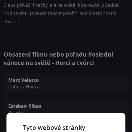
Claus přiváží hračky, ale ve světě, kde nezbyly žádné
hodné děti, je bude muset použít jako smrtonosné
zbraně.
Obsazení filmu nebo pořadu Poslední
vánoce na světě - Herci a tvůrci
Marc Velasco
Cabeza Hueca
Esteban Ribas
Pirado
Tyto webové stránky