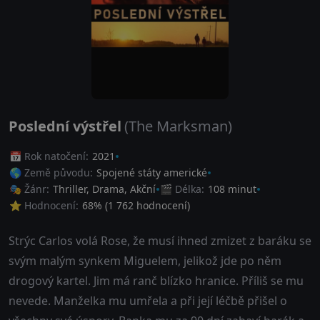
Poslední výstřel
(The Marksman)
📅 Rok natočení:
2021
🌎 Země původu:
Spojené státy americké
🎭 Žánr:
Thriller
,
Drama
,
Akční
🎬 Délka:
108 minut
⭐ Hodnocení:
68
% (
1 762
hodnocení)
Strýc Carlos volá Rose, že musí ihned zmizet z baráku se
svým malým synkem Miguelem, jelikož jde po něm
drogový kartel. Jim má ranč blízko hranice. Příliš se mu
nevede. Manželka mu umřela a při její léčbě přišel o