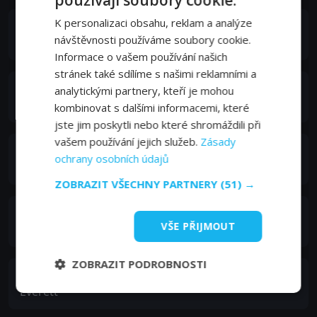
používají soubory cookie.
K personalizaci obsahu, reklam a analýze
Juan Pablo Raba
návštěvnosti používáme soubory cookie.
Maurico
Informace o vašem používání našich
stránek také sdílíme s našimi reklamními a
Alfredo Quiroz
analytickými partnery, kteří je mohou
Carlos
kombinovat s dalšími informacemi, které
jste jim poskytli nebo které shromáždili při
vašem používání jejich služeb.
Zásady
Antonio Leyba
ochrany osobních údajů
Rigo
ZOBRAZIT VŠECHNY PARTNERY
(51) →
Dylan Kenin
VŠE PŘIJMOUT
Randall
ZOBRAZIT PODROBNOSTI
Luce Rains
Everett