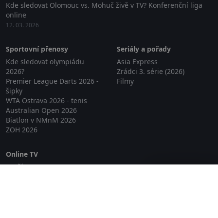
Kde sledovat Olomouc vs. Mohuč živě v TV? Konferenční liga
online
12. 03. 2026
Sportovní přenosy
Seriály a pořady
Kde sledovat olympiádu
Asia Express
2026?
Zrádci 3. série (2026)
Premier League Darts 2026 -
Filmy
šipky
WTA Ostrava 2026 - tenis
Australian Open 2026
Biatlon v NMnM 2026
ZOH 2026
Online TV
Lepší.TV
Zavřít reklamu
SledovaniTV
Skylink Live TV
Telly
NejPřipojení TV
Poda