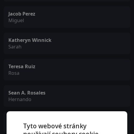
Jacob Perez
Miguel
Katheryn Winnick
Sarah
Teresa Ruiz
Rosa
Sean A. Rosales
Hernando
Jose Vasquez
Tyto webové stránky
Isidro