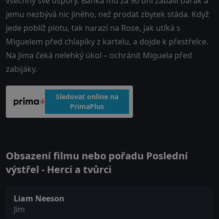
všechny své úspory. Banka mu za 90 dní zabaví barák a
jemu nezbývá nic jiného, než prodat zbytek stáda. Když
jede poblíž plotu, tak narazí na Rose, jak utíká s
Miguelem před chlapíky z kartelu, a dojde k přestřelce.
Na Jima čeká nelehký úkol – ochránit Miguela před
zabijáky.
Sledovat online na
PrimaPlus
Obsazení filmu nebo pořadu Poslední
výstřel - Herci a tvůrci
Liam Neeson
Jim