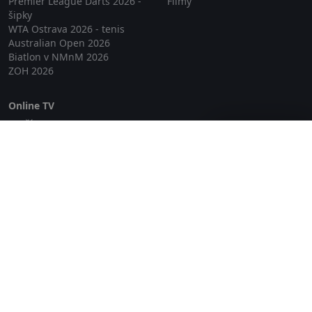
Premier League Darts 2026 -
Filmy
šipky
WTA Ostrava 2026 - tenis
Australian Open 2026
Biatlon v NMnM 2026
ZOH 2026
Online TV
Lepší.TV
Zavřít reklamu
SledovaniTV
Skylink Live TV
Telly
NejPřipojení TV
Poda
Sportovní přenosy
GDPR
Zásady cookies
Redakce
O projektu Zkouknout.cz
Obchodní podmínky
Etický kodex
Kontakt
Copyright © 2026 zkouknout.cz