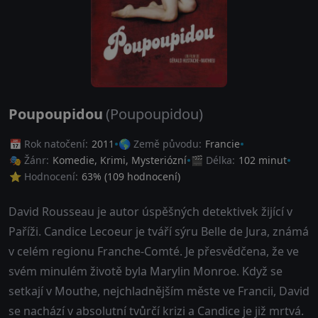
Poupoupidou
(Poupoupidou)
📅 Rok natočení:
2011
🌎 Země původu:
Francie
🎭 Žánr:
Komedie
,
Krimi
,
Mysteriózní
🎬 Délka:
102 minut
⭐ Hodnocení:
63
% (
109
hodnocení)
David Rousseau je autor úspěšných detektivek žijící v
Paříži. Candice Lecoeur je tváří sýru Belle de Jura, známá
v celém regionu Franche-Comté. Je přesvědčena, že ve
svém minulém životě byla Marylin Monroe. Když se
setkají v Mouthe, nejchladnějším měste ve Francii, David
se nachází v absolutní tvůrčí krizi a Candice je již mrtvá.