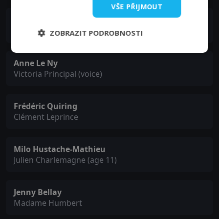
VŠE PŘIJMOUT
Finnegan Oldfield
Richi
ZOBRAZIT PODROBNOSTI
Anne Le Ny
Victoria Principal (voice)
Frédéric Quiring
Clément Leprince
Milo Hustache-Mathieu
Julien Charlemagne (age 11)
Jenny Bellay
Madame Humbert