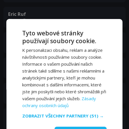
Eric Ruf
Simon Denner
Tyto webové stránky
Ken Samuels
používají soubory cookie.
Jean-François Burdeau
K personalizaci obsahu, reklam a analýze
návštěvnosti používáme soubory cookie.
Informace o vašem používání našich
Lyes Salem
stránek také sdílíme s našimi reklamními a
Gus
analytickými partnery, kteří je mohou
kombinovat s dalšími informacemi, které
Antoine Chappey
jste jim poskytli nebo které shromáždili při
Bernard-Olivier Burdeau
vašem používání jejich služeb.
Zásady
ochrany osobních údajů
Nicolas Robin
ZOBRAZIT VŠECHNY PARTNERY
(51) →
Julien Charlemagne