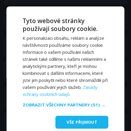
Raf Vallone
Tyto webové stránky
Altabani
používají soubory cookie.
K personalizaci obsahu, reklam a analýze
Tony Beckley
návštěvnosti používáme soubory cookie.
Camp Freddie
Informace o vašem používání našich
stránek také sdílíme s našimi reklamními a
analytickými partnery, kteří je mohou
Rossano Brazzi
kombinovat s dalšími informacemi, které
Beckerman
jste jim poskytli nebo které shromáždili při
vašem používání jejich služeb.
Zásady
Irene Handl
ochrany osobních údajů
Miss Peach
ZOBRAZIT VŠECHNY PARTNERY
(51) →
John Le Mesurier
VŠE PŘIJMOUT
Governor