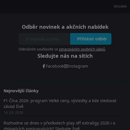
REKLAMA
Odběr novinek a akčních nabídek
Přihlásit odběr
Odesláním souhlasíte se
zpracováním osobních údajů
.
Sledujte nás na sítích
Facebook
Instagram
Nejnovější články
F1 Čína 2026: program Velké ceny, výsledky a kde sledovat
závod živě
14. 03. 2026
Rozhodne se dnes v předkolech play off extraligy 2026 i o
zbývajících postupujících? Sledujte živě