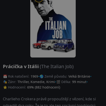
Prácička v Itálii
(The Italian Job)
📅 Rok natočení:
1969
🌎 Země původu:
Velká Británie
🎭 Žánr:
Thriller
,
Komedie
,
Krimi
🎬 Délka:
99 minut
⭐ Hodnocení:
69
% (
882
hodnocení)
Charlieho Crokera právě propouštějí z vězení, kde si
odseděl dva roky. Že je to ale ten správný londýnský