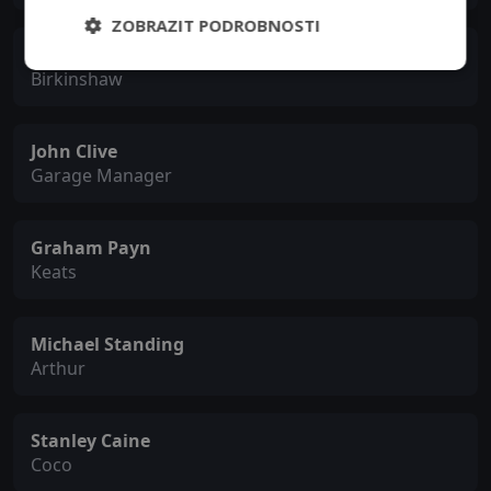
ZOBRAZIT PODROBNOSTI
Fred Emney
Birkinshaw
John Clive
Garage Manager
Graham Payn
Keats
Michael Standing
Arthur
Stanley Caine
Coco