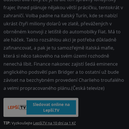
frajer, ihned plánuje nějakou větší prácičku, tentokrát v
zahraničí. Volba padne na italský Turín, kde se nabízí
ukrást čtyři miliony dolarů ve zlatě, převážených v
obrněném konvoji z letiště do automobilky Fiat. Má to
ale háček. Takto rozsáhlou akci je potřeba důkladně
zafinancovat, a pak je tu samozřejmě italská mafie,
která si něco takového na svém území rozhodně
nenechá líbit. Finance nakonec zajistí šedá eminence
anglického podsvětí pan Bridger a to ostatní už bude
záviset na bezchybném provedení Charlieho troufalého
a velmi propracovaného plánu.(Česká televize)
Sledovat online na
Lepší.TV
TIP:
Vyzkoušejte
Lepší.TV na 10 dní za 1 Kč