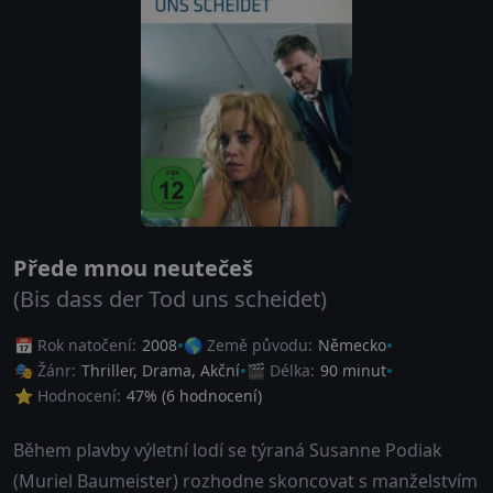
Přede mnou neutečeš
(Bis dass der Tod uns scheidet)
📅 Rok natočení:
2008
🌎 Země původu:
Německo
🎭 Žánr:
Thriller
,
Drama
,
Akční
🎬 Délka:
90 minut
⭐ Hodnocení:
47
% (
6
hodnocení)
Během plavby výletní lodí se týraná Susanne Podiak
(Muriel Baumeister) rozhodne skoncovat s manželstvím