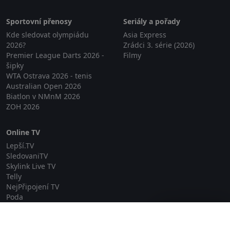
Sportovní přenosy
Seriály a pořady
Kde sledovat olympiádu
Asia Express
2026?
Zrádci 3. série (2026)
Premier League Darts 2026 -
Filmy
šipky
WTA Ostrava 2026 - tenis
Australian Open 2026
Biatlon v NMnM 2026
ZOH 2026
Online TV
Lepší.TV
SledovaniTV
Skylink Live TV
Telly
NejPřipojení TV
Poda
Sportovní přenosy
Zavřít reklamu