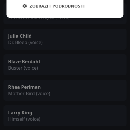
ZOBRAZIT PODROBNOSTI
Kenneth Mars
Professor Screweyes (voice)
Julia Child
Dr. Bleeb (voice)
Blaze Berdahl
Buster (voice)
Rhea Perlman
Mother Bird (voice)
Larry King
Himself (voice)