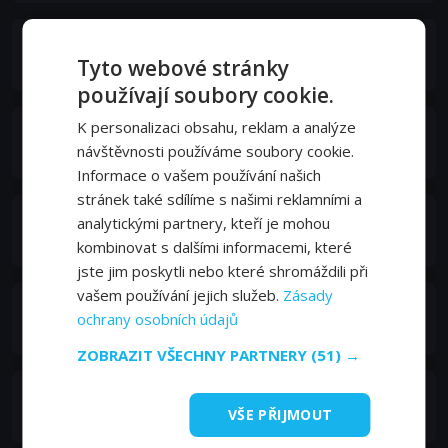
Walter Cronkite
Tyto webové stránky
Captain Neweyes (voice)
používají soubory cookie.
K personalizaci obsahu, reklam a analýze
Jay Leno
návštěvnosti používáme soubory cookie.
Vorb (voice)
Informace o vašem používání našich
stránek také sdílíme s našimi reklamními a
Joey Shea
analytickými partnery, kteří je mohou
Louie (voice)
kombinovat s dalšími informacemi, které
jste jim poskytli nebo které shromáždili při
vašem používání jejich služeb.
Zásady
Yeardley Smith
ochrany osobních údajů
Cecilia (voice)
ZOBRAZIT VŠECHNY PARTNERY
(51) →
Martin Short
VŠE PŘIJMOUT
Stubbs the Clown (voice)