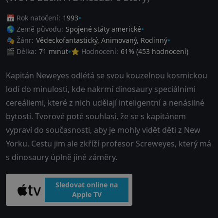
📅 Rok natočení:
1993
🌎 Země původu:
Spojené státy americké
🎭 Žánr:
Vědeckofantastický
,
Animovaný
,
Rodinný
🎬 Délka:
71 minut
⭐ Hodnocení:
61
% (
453
hodnocení)
Kapitán Neweyes odlétá se svou kouzelnou kosmickou
lodí do minulosti, kde nakrmí dinosaury speciálními
cereáliemi, které z nich udělají inteligentní a nenásilné
bytosti. Tvorové poté souhlasí, že se s kapitánem
vypraví do současnosti, aby je mohly vidět děti z New
Yorku. Cestu jim ale zkříží profesor Screweyes, který má
s dinosaury úplně jiné záměry.
Sledovat online na
Apple TV