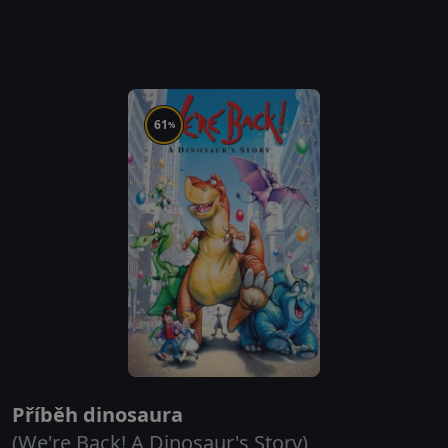
61
%
Příběh dinosaura
(We're Back! A Dinosaur's Story)