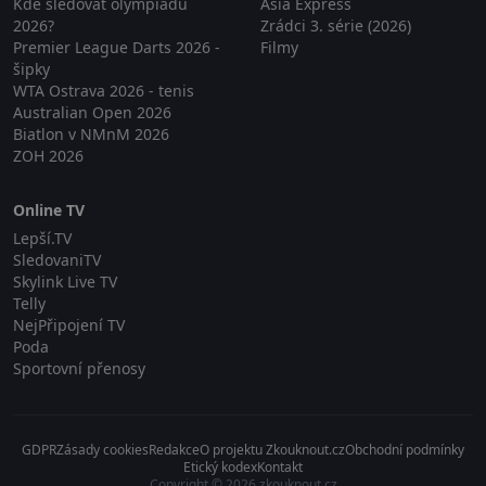
Kde sledovat olympiádu
Asia Express
2026?
Zrádci 3. série (2026)
Premier League Darts 2026 -
Filmy
šipky
WTA Ostrava 2026 - tenis
Australian Open 2026
Biatlon v NMnM 2026
ZOH 2026
Online TV
Lepší.TV
SledovaniTV
Skylink Live TV
Telly
NejPřipojení TV
Poda
Sportovní přenosy
GDPR
Zásady cookies
Redakce
O projektu Zkouknout.cz
Obchodní podmínky
Etický kodex
Kontakt
Copyright © 2026 zkouknout.cz