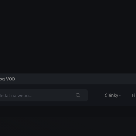
alog VOD
Články
F