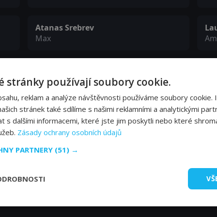
Atanas Srebrev
La
Max
Am
George Zlatarev
An
 stránky používají soubory cookie.
Junkie
Di
bsahu, reklam a analýze návštěvnosti používáme soubory cookie. 
šich stránek také sdílíme s našimi reklamními a analytickými partn
Dimiter Doichinov
El
s dalšími informacemi, které jste jim poskytli nebo které shromá
Creature 2
Cre
lužeb.
Zásady ochrany osobních údajů
CHNY PARTNERY
(51) →
Patrik Syversen
Dustin / Co-worker (uncredited)
ODROBNOSTI
VŠ