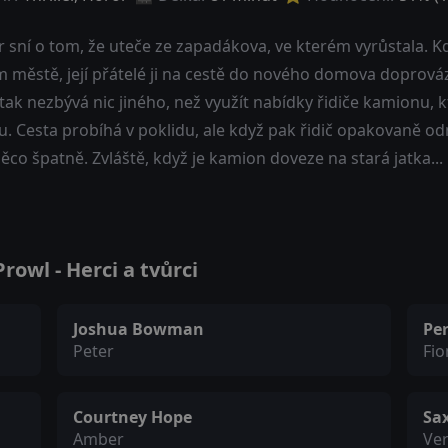
sní o tom, že uteče ze zapadákova, ve kterém vyrůstala. Kd
m městě, její přátelé ji na cestě do nového domova doprováz
 tak nezbývá nic jiného, než využít nabídky řidiče kamionu,
. Cesta probíhá v poklidu, ale když pak řidič opakovaně odmí
ěco špatně. Zvláště, když je kamion doveze na stará jatka...
owl - Herci a tvůrci
Joshua Bowman
Pe
Peter
Fio
Courtney Hope
Sa
Amber
Ve