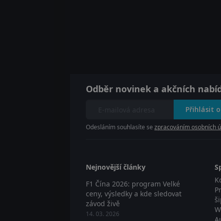
Odběr novinek a akčních nabí
Přihlásit 
Odesláním souhlasíte se
zpracováním osobních ú
Nejnovější články
S
K
F1 Čína 2026: program Velké
P
ceny, výsledky a kde sledovat
š
závod živě
W
14. 03. 2026
A