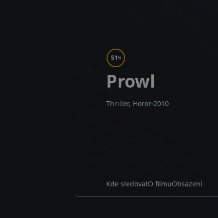
51
%
Prowl
Thriller, Horor
2010
Kde sledovat
O filmu
Obsazení