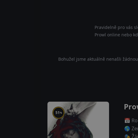
Pravidelně pro vás s
Prowl online nebo kde
Bohužel jsme aktuálně nenašli žádnou 
Pro
51
%
📅 Ro
🌎 Ze
🎭 Žá