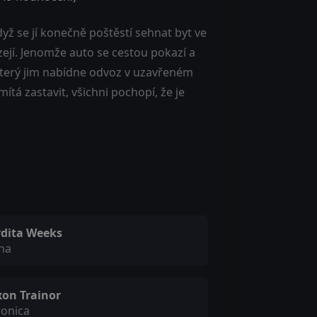
yž se jí konečně poštěstí sehnat byt ve
ejí. Jenomže auto se cestou pokazí a
 který jim nabídne odvoz v uzavřeném
tá zastavit, všichni pochopí, že je
rdita Weeks
na
xon Trainor
ronica