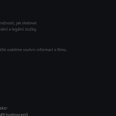
ožností, jak sledovat
ální a legální služby,
Níže uvádíme souhrn informací o filmu.
sko
49
hodnocení)