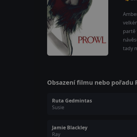
Amber 
velké
partě
návěsu
tady n
Obsazení filmu nebo pořadu Pr
Ruta Gedmintas
Susie
Jamie Blackley
Ray