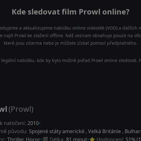
Kde sledovat film Prowl online?
ledujeme a aktualizujeme nabídku online videoték (VOD) a dalších m
 najít Prowl ke stažení offline. Náš seznam obsahuje pouze na ofici
které jsou zdarma nebo je můžete získat pomocí předplatného.
legální nabídku, kde by bylo možné pořad Prowl online sledovat. 
wl
(Prowl)
k natočení:
2010
mě původu:
Spojené státy americké
,
Velká Británie
,
Bulhar
nr:
Thriller
,
Horor
🎬 Délka:
81 minut
⭐ Hodnocení:
51
% (
1