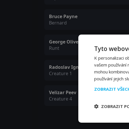
Bruce Payne
Bernard
George Oliver
Tyto webové
Runt
K personalizaci o
vašem používání na
Radoslav Ignatov
mohou kombinovat 
Creature 1
používání jejich s
ZOBRAZIT VŠE
Velizar Peev
Creature 4
ZOBRAZIT P