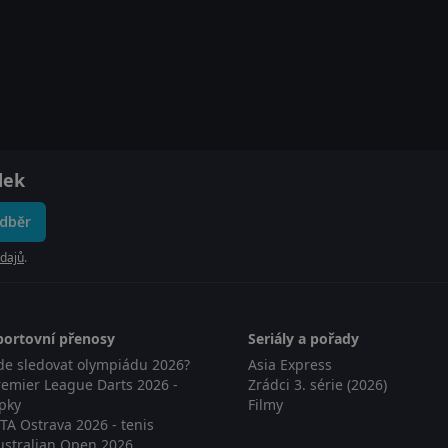
dek
odběr
dajů
.
portovní přenosy
Seriály a pořady
de sledovat olympiádu 2026?
Asia Express
remier League Darts 2026 -
Zrádci 3. série (2026)
ipky
Filmy
TA Ostrava 2026 - tenis
ustralian Open 2026