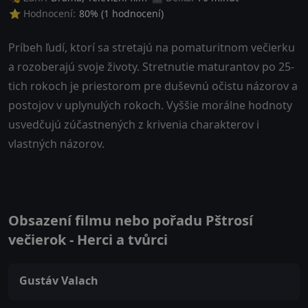
⭐ Hodnocení:
80
% (
1
hodnocení)
Príbeh ľudí, ktorí sa stretajú na pomaturitnom večierku
a rozoberajú svoje životy. Stretnutie maturantov po 25-
tich rokoch je priestorom pre duševnú očistu názorov a
postojov v uplynulých rokoch. Vyššie morálne hodnoty
usvedčujú zúčastnených z krivenia charakterov i
vlastných názorov.
Obsazení filmu nebo pořadu Pštrosí
večierok - Herci a tvůrci
Gustáv Valach