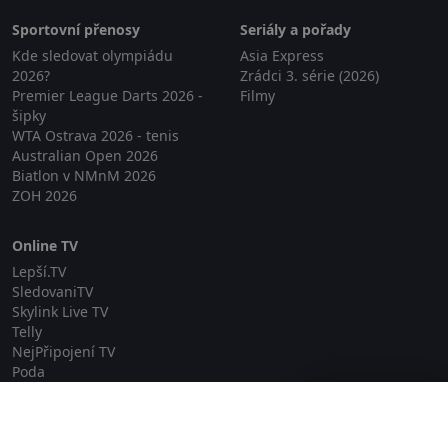
Sportovní přenosy
Seriály a pořady
Kde sledovat olympiádu
Asia Express
2026?
Zrádci 3. série (2026)
Premier League Darts 2026 -
Filmy
šipky
WTA Ostrava 2026 - tenis
Australian Open 2026
Biatlon v NMnM 2026
ZOH 2026
Online TV
Lepší.TV
SledovaniTV
Skylink Live TV
Telly
NejPřipojení TV
Poda
Sportovní přenosy
Zavřít reklamu