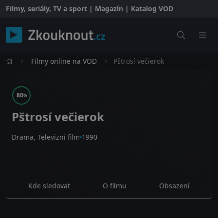
Filmy, seriály, TV a sport | Magazín | Katalog VOD
Filmy online na VOD
Pštrosí večierok
80
%
Pštrosí večierok
Drama, Televizní film
1990
Kde sledovat
O filmu
Obsazení