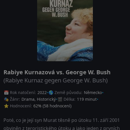
Rabiye Kurnazová vs. George W. Bush
(Rabiye Kurnaz gegen George W. Bush)
📅 Rok natočení:
2022
🌎 Země původu:
Německo
🎭 Žánr:
Drama
,
Historický
🎬 Délka:
119 minut
⭐ Hodnocení:
62
% (
58
hodnocení)
Poté, co je její syn Murat těsně po útoku 11. září 2001
obviněn z teroristického útoku a jako jeden z prvních