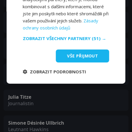
kombinovat s dalšími informacemi, které
jste jim poskytli nebo které shromáždili při
Teglat Kas Hana
vašem používání jejich služeb.
Zásady
Mohammad Khan
ochrany osobních údajů
ZOBRAZIT VŠECHNY PARTNERY
(51) →
Ronny Miersch
Journalist
VŠE PŘIJMOUT
Martin Stange
ZOBRAZIT PODROBNOSTI
Beamter
Julia Titze
Journalistin
Simone Désirée Ullbrich
Leutnant Hawkins