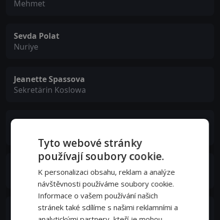
Mehmet
Sevda Polat
Nuriye
Jeanette Spassova
Sekretärin Koslowa
Abak Safaei-Rad
Wiebke Kokenge
Tyto webové stránky
používají soubory cookie.
Alexander Hörbe
K personalizaci obsahu, reklam a analýze
Wolfgang
návštěvnosti používáme soubory cookie.
Informace o vašem používání našich
stránek také sdílíme s našimi reklamními a
Devrim Deniz Aslan
analytickými partnery, kteří je mohou
Atilla