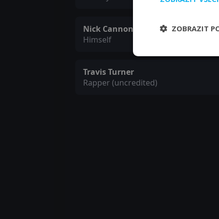
ZOBRAZIT P
Nick Cannon
Himself
Travis Turner
Rapper (uncredited)