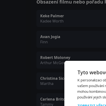
Obsazení filmu nebo pořadu Ra
Keke Palmer
Kadee Worth
Avan Jogia
Finn
Robert Moloney
Arthur McGowens
Tyto webové
Christina Sicoli
K personalizaci o
Martha
vašem používání na
mohou kombinovat 
používání jejich s
Carlena Britch
Tammy
ZOBRAZIT VŠE