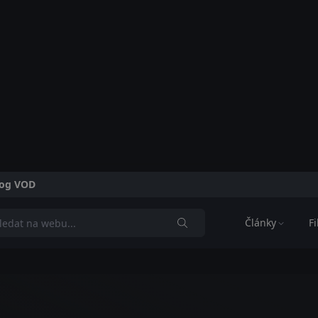
alog VOD
Články
F