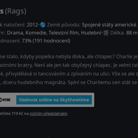
s
(Rags)
k natočení:
2012
🌎 Země původu:
Spojené státy americké
nr:
Drama
,
Komedie
,
Televizní film
,
Hudební
🎬 Délka:
88 m
dnocení:
73
% (
191
hodnocení)
se stalo, kdyby popelka nebyla dívka, ale chlapec? Charlie je
astními bratry. Není ale jen tak obyčejný chlapec. Je velmi 
, přivydělává si tancováním a zpíváním na ulici. Vše se al
, dceru hudebního magnáta. Splní se Charliemu sen stát 
Sledovat online na SkyShowtime
třete 719 Kč na
ročním předplatném