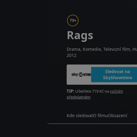
73
%
Rags
Drama, Komedie, Televizní film, 
2012
Sledovat na
SkyShowtime
TIP:
Ušetřete 719 Kč na
ročním
předplatném
Kde sledovat
O filmu
Obsazení