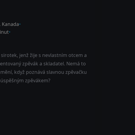
,
Kanada
inut
 sirotek, jenž žije s nevlastním otcem a
talentovaný zpěvák a skladatel. Nemá to
e změní, když poznává slavnou zpěvačku
se úspěšným zpěvákem?