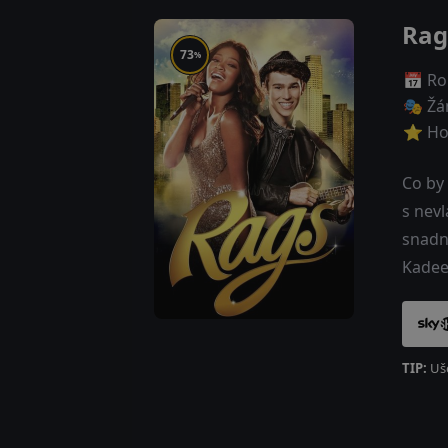
Rag
73
%
📅 Ro
🎭 Žá
⭐ Ho
Co by 
s nevl
snadné
Kadee
TIP:
Uše