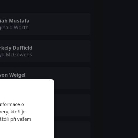
aiah Mustafa
ginald Worth
kely Duffield
oyd McGowens
von Weigel
ma
cy Spiridakos
Informace o
mmi
ery, kteří je
ždili při vašem
m Pickett
nie