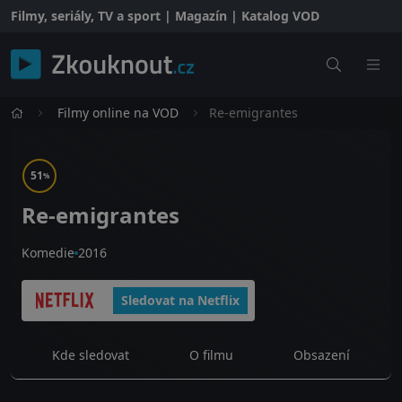
Filmy, seriály, TV a sport | Magazín | Katalog VOD
Filmy online na VOD
Re-emigrantes
51
%
Re-emigrantes
Komedie
2016
Sledovat na Netflix
Kde sledovat
O filmu
Obsazení