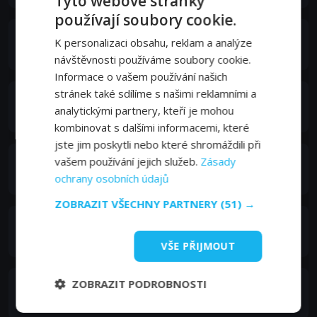
Tyto webové stránky
používají soubory cookie.
Marta Oliva
K personalizaci obsahu, reklam a analýze
Victoria
návštěvnosti používáme soubory cookie.
Informace o vašem používání našich
stránek také sdílíme s našimi reklamními a
Joaquín Molina
analytickými partnery, kteří je mohou
Chemo
kombinovat s dalšími informacemi, které
jste jim poskytli nebo které shromáždili při
Mihaela Durlihac
vašem používání jejich služeb.
Zásady
Claudia
ochrany osobních údajů
ZOBRAZIT VŠECHNY PARTNERY
(51) →
Juan Álvarez
Claudio
VŠE PŘIJMOUT
ZOBRAZIT PODROBNOSTI
Noelia Genzone
Gema