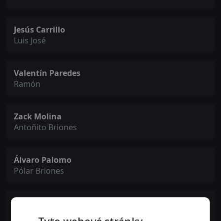
Jesús Carrillo
Luis José
Valentín Paredes
Ramón
Zack Molina
Antoñito Briones
Álvaro Palomo
Pólar Briones
Víctor Octavio
Rosendo Briones