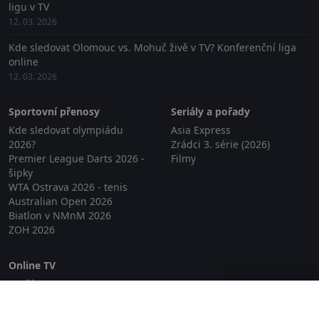
ligu v TV
12. 03. 2026
Kde sledovat Olomouc vs. Mohuč živě v TV? Konferenční liga
online
12. 03. 2026
Sportovní přenosy
Seriály a pořady
Kde sledovat olympiádu
Asia Express
2026?
Zrádci 3. série (2026)
Premier League Darts 2026 -
Filmy
šipky
WTA Ostrava 2026 - tenis
Australian Open 2026
Biatlon v NMnM 2026
ZOH 2026
Online TV
Lepší.TV
Zavřít reklamu
SledovaniTV
Skylink Live TV