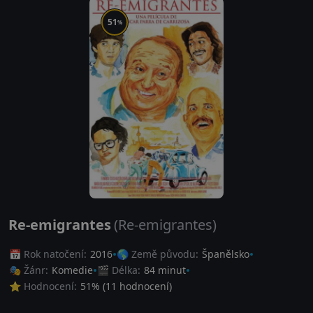
51
%
Re-emigrantes
(Re-emigrantes)
📅 Rok natočení:
2016
🌎 Země původu:
Španělsko
🎭 Žánr:
Komedie
🎬 Délka:
84 minut
⭐ Hodnocení:
51
% (
11
hodnocení)