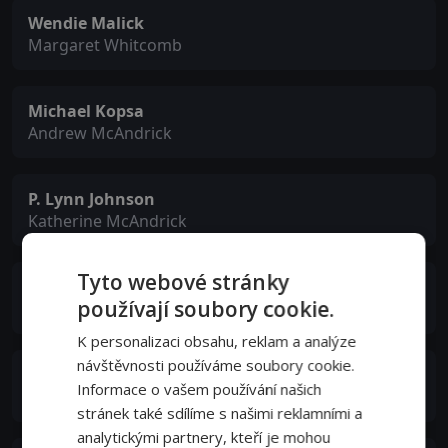
Wendie Malick
Margaret Whitcomb
Michael Kopsa
Andrew McAndrick
P. Lynn Johnson
Katherine McAndrick
Tyto webové stránky
Aliyah O'Brien
používají soubory cookie.
Ellie Whitcomb
K personalizaci obsahu, reklam a analýze
návštěvnosti používáme soubory cookie.
Bethany Brown
Informace o vašem používání našich
Annie Jacobs
stránek také sdílíme s našimi reklamními a
analytickými partnery, kteří je mohou