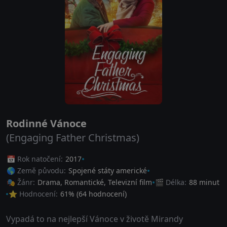
Rodinné Vánoce
(Engaging Father Christmas)
📅 Rok natočení:
2017
🌎 Země původu:
Spojené státy americké
🎭 Žánr:
Drama
,
Romantické
,
Televizní film
🎬 Délka:
88 minut
⭐ Hodnocení:
61
% (
64
hodnocení)
Vypadá to na nejlepší Vánoce v životě Mirandy