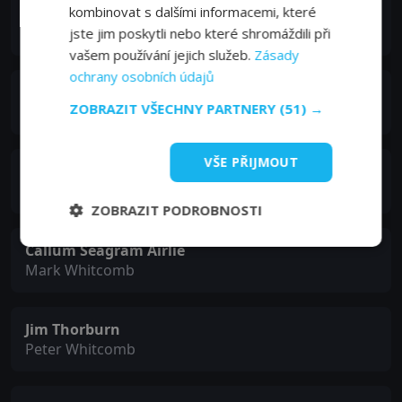
kombinovat s dalšími informacemi, které
Crystal Balint
Natalie Garrett
jste jim poskytli nebo které shromáždili při
vašem používání jejich služeb.
Zásady
ochrany osobních údajů
Andrew Francis
ZOBRAZIT VŠECHNY PARTNERY
(51) →
Josh
VŠE PŘIJMOUT
Nevis Unipan
Julia Whitcomb
ZOBRAZIT PODROBNOSTI
Callum Seagram Airlie
Mark Whitcomb
Jim Thorburn
Peter Whitcomb