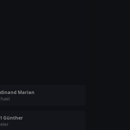
rdinand Marian
chael
rl Günther
eler