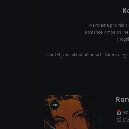
K
Pravidelně pro vás s
Romance v moll online 
a legá
Bohužel jsme aktuálně nenašli žádnou legá
Rom
70
%
📅 Ro
🎬 Dé