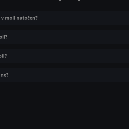
 v moll natočen?
oll?
ll?
ine?