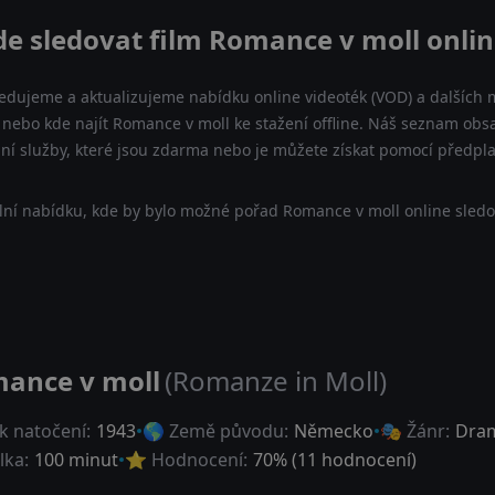
de sledovat film Romance v moll onlin
ledujeme a aktualizujeme nabídku online videoték (VOD) a dalších m
nebo kde najít Romance v moll ke stažení offline. Náš seznam obsa
lní služby, které jsou zdarma nebo je můžete získat pomocí předpl
lní nabídku, kde by bylo možné pořad Romance v moll online sledov
ance v moll
(Romanze in Moll)
k natočení:
1943
🌎 Země původu:
Německo
🎭 Žánr:
Dra
lka:
100 minut
⭐ Hodnocení:
70
% (
11
hodnocení)