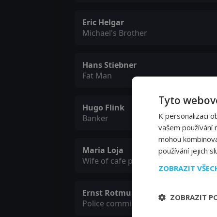
Eric Helgar
Michael's Brother
Hans Stiebner
Fat Man
Tyto webové
Hugo Flink
K personalizaci o
Banker
vašem používání na
mohou kombinovat 
Maria Loja
používání jejich s
Wife of cafe proprietor
ZOBRAZIT VŠE
Ernst Rotmund
ZOBRAZIT P
Police commissar