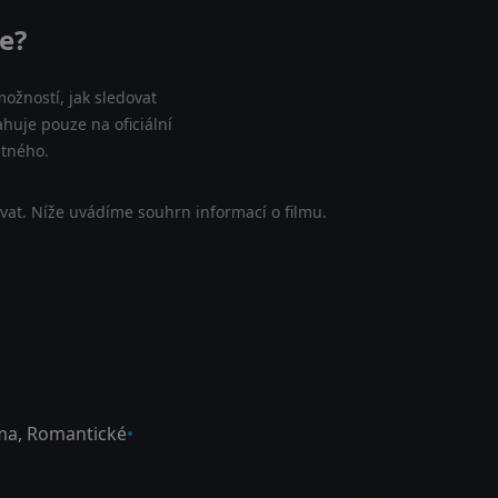
e?
ožností, jak sledovat
huje pouze na oficiální
atného.
at. Níže uvádíme souhrn informací o filmu.
ma
,
Romantické