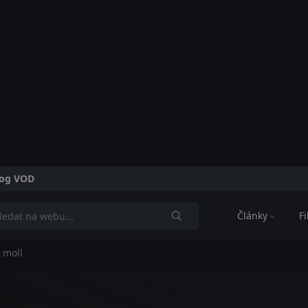
alog VOD
Články
F
 moll