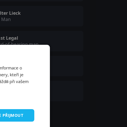
ter Lieck
l Man
st Legal
rd-of-hearing man
o Peukert
Informace o
e proprietor
ery, kteří je
ždili při vašem
l Etlinger
nch director
E PŘIJMOUT