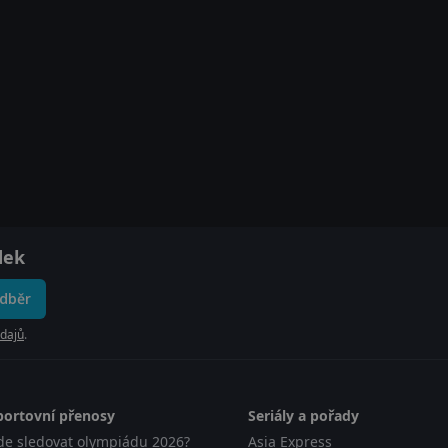
dek
odběr
dajů
.
portovní přenosy
Seriály a pořady
de sledovat olympiádu 2026?
Asia Express