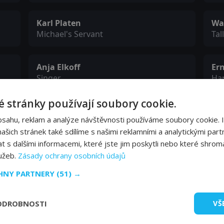
Karl Platen
Wal
Michael's Servant
Tal
Anja Elkoff
Ern
Singer
Ha
 stránky používají soubory cookie.
Klaus Pohl
Le
bsahu, reklam a analýze návštěvnosti používáme soubory cookie. 
Pawnbroker
Caf
šich stránek také sdílíme s našimi reklamními a analytickými partn
s dalšími informacemi, které jste jim poskytli nebo které shromá
Ethel Reschke
Kar
lužeb.
Zásady ochrany osobních údajů
Streetwalker
Bra
CHNY PARTNERY
(51) →
Walter Bechmann
ODROBNOSTI
VŠ
Head waiter