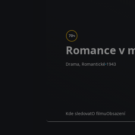
70
%
Romance v m
Drama, Romantické
1943
Kde sledovat
O filmu
Obsazení