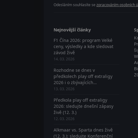
Odesláním souhlasíte se
zpracováním osobních ú
Nejnovější články
S
K
F1 Čína 2026: program Velké
P
ceny, výsledky a kde sledovat
š
závod živě
W
14. 03. 2026
A
B
Rozhodne se dnes v
Z
předkolech play off extraligy
2026 i o zbývajících
postupujících? Sledujte živě
13. 03. 2026
Předkola play off extraligy
2026: sledujte dnešní zápasy
živě (12. 3.)
12. 03. 2026
Alkmaar vs. Sparta dnes živě
(12. 3.): sledujte Konferenční