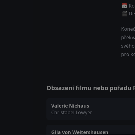
📅 Ro
🎬 Dé
Konečn
překva
svého 
pro ko
Obsazení filmu nebo pořadu R
Valerie Niehaus
Christabel Lowyer
Gila von Weitershausen