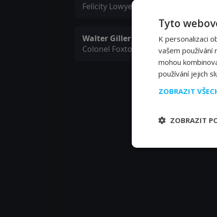
Felicity Lowyer
Tyto webové
Walter Giller
K personalizaci o
Colonel Foxton
vašem používání na
mohou kombinovat 
používání jejich s
ZOBRAZIT VŠE
ZOBRAZIT P