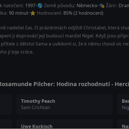
k natočení:
1997
🌎 Země původu:
Německo
🎭 Žánr:
Dra
lka:
90 minut
⭐ Hodnocení:
85
% (
2
hodnocení)
ě nadešel čas. O prázdninách odjíždí Christabel, která stud
pení ji doprovází její budoucí manžel Nigel. Když jsou pří
přítele z dětství Sama a uvědomí si, že k němu chová víc než 
ho jí bije srdce.
osamunde Pilcher: Hodina rozhodnutí - Herci 
Timothy Peach
Be
Sam Crichtan
Ni
Uwe Kockisch
Nad