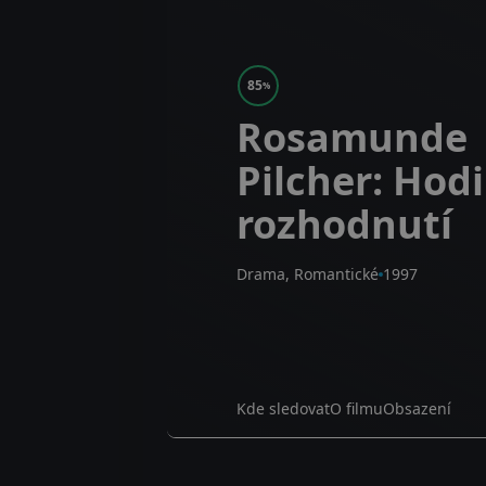
85
%
Rosamunde
Pilcher: Hod
rozhodnutí
Drama, Romantické
1997
Kde sledovat
O filmu
Obsazení