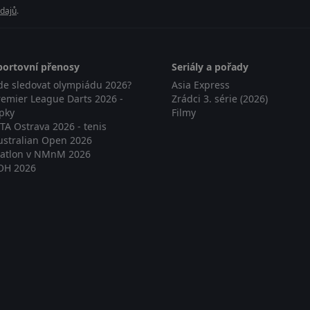
dajů
.
portovní přenosy
Seriály a pořady
de sledovat olympiádu 2026?
Asia Express
remier League Darts 2026 -
Zrádci 3. série (2026)
ipky
Filmy
TA Ostrava 2026 - tenis
ustralian Open 2026
iatlon v NMnM 2026
OH 2026