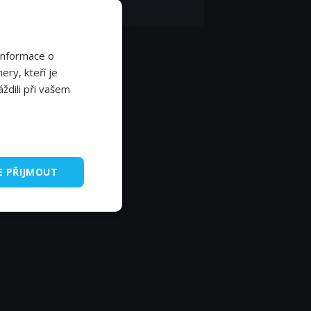
dy Tucker
Informace o
ery, kteří je
ždili při vašem
E PŘIJMOUT