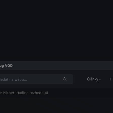
alog VOD
Články
F
 Pilcher: Hodina rozhodnutí