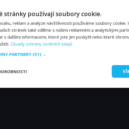
Paul Lowyer
Cin
 stránky používají soubory cookie.
bsahu, reklam a analýze návštěvnosti používáme soubory cookie. 
šich stránek také sdílíme s našimi reklamními a analytickými partn
s dalšími informacemi, které jste jim poskytli nebo které shromá
lužeb.
Zásady ochrany osobních údajů
CHNY PARTNERY
(51) →
ODROBNOSTI
VŠ