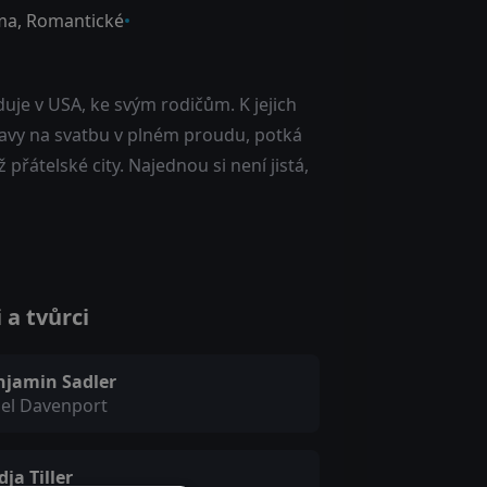
ma
,
Romantické
uje v USA, ke svým rodičům. K jejich
pravy na svatbu v plném proudu, potká
přátelské city. Najednou si není jistá,
a tvůrci
njamin Sadler
gel Davenport
ja Tiller