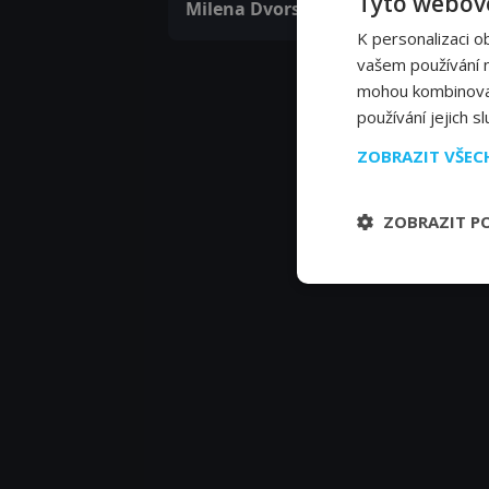
Tyto webové
Milena Dvorská
K personalizaci o
vašem používání na
mohou kombinovat 
používání jejich s
ZOBRAZIT VŠE
ZOBRAZIT P