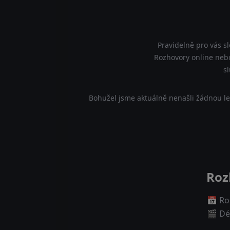
Pravidelně pro vás s
Rozhovory online nebo
s
Bohužel jsme aktuálně nenašli žádnou le
Roz
📅 Ro
🎬 Dé