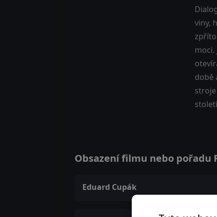
Dialo
viny, 
zpříto
moci. 
otevír
době a
stroje
století
Obsazení filmu nebo pořadu R
Eduard Cupák