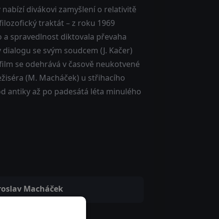
bízí divákovi zamyšlení o relativitě
filozofický traktát – z roku 1969
vo a spravedlnost diktovala převaha
v dialogu se svým soudcem (J. Kačer)
ní film se odehrává v časově neukotvené
ežiséra (M. Macháček) u střihacího
, od antiky až po padesátá léta minulého
roslav Macháček