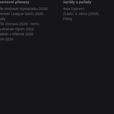
portovní přenosy
Seriály a pořady
de sledovat olympiádu 2026?
Asia Express
remier League Darts 2026 -
Zrádci 3. série (2026)
ipky
Filmy
TA Ostrava 2026 - tenis
ustralian Open 2026
iatlon v NMnM 2026
OH 2026