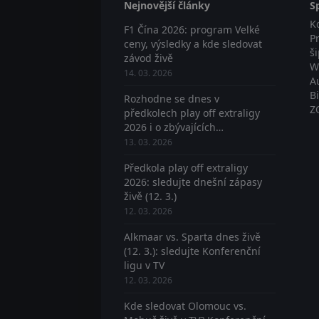
Nejnovější články
S
K
F1 Čína 2026: program Velké
P
ceny, výsledky a kde sledovat
š
závod živě
W
14. 03. 2026
A
B
Rozhodne se dnes v
Z
předkolech play off extraligy
2026 i o zbývajících
postupujících? Sledujte živě
13. 03. 2026
Předkola play off extraligy
2026: sledujte dnešní zápasy
živě (12. 3.)
12. 03. 2026
Alkmaar vs. Sparta dnes živě
(12. 3.): sledujte Konferenční
ligu v TV
12. 03. 2026
Kde sledovat Olomouc vs.