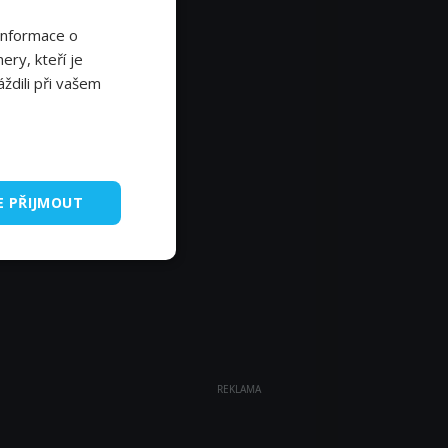
Informace o
ery, kteří je
ždili při vašem
E PŘIJMOUT
REKLAMA