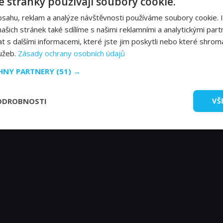
 stránky používají soubory cookie.
bsahu, reklam a analýze návštěvnosti používáme soubory cookie. 
šich stránek také sdílíme s našimi reklamními a analytickými partn
s dalšími informacemi, které jste jim poskytli nebo které shromá
lužeb.
Zásady ochrany osobních údajů
CHNY PARTNERY
(51) →
ODROBNOSTI
VŠ