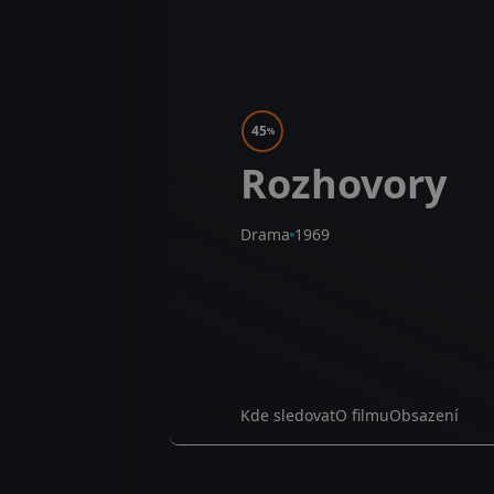
45
%
Rozhovory
Drama
1969
Kde sledovat
O filmu
Obsazení