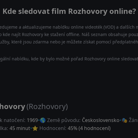
Kde sledovat film Rozhovory online?
ledujeme a aktualizujeme nabídku online videoték (VOD) a dalších m
 kde najít Rozhovory ke stažení offline. Náš seznam obsahuje pouze 
lužby, které jsou zdarma nebo je můžete získat pomocí předplatnéh
gální nabídku, kde by bylo možné pořad Rozhovory online sledovat
hovory
(Rozhovory)
k natočení:
1969
🌎 Země původu:
Československo
🎭 Žán
lka:
45 minut
⭐ Hodnocení:
45
% (
4
hodnocení)