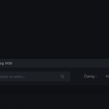
alog VOD
Články
F