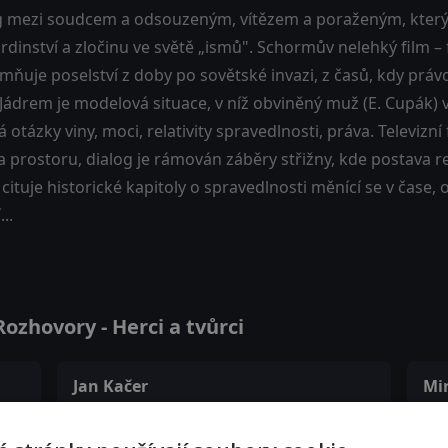
g mezi soudcem a odsouzeným, vítězem a poraženým, který na
hrdinství a zločinu ve světě „ismů". Schormův nelehký film – 
mňuje poselství z doby po sovětské invazi, z časů, kdy prá
Jádrem je modelová situace, v níž obviněný muž (E. Cupák) 
á otázky viny, moci, relativity spravedlnosti, práva. Televiz
 prostoru, dialog je rámován záběry střižny, kde postava r
 cituje historické kapitoly o spravedlnosti měnící se v čase
...
ozhovory - Herci a tvůrci
Jan Kačer
Mi