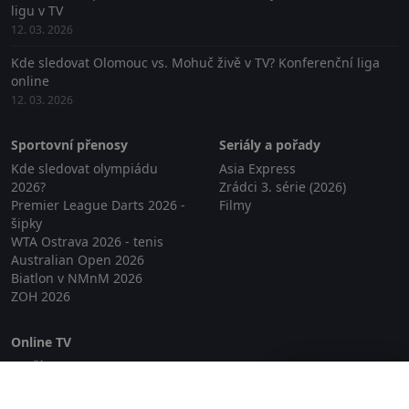
ligu v TV
12. 03. 2026
Kde sledovat Olomouc vs. Mohuč živě v TV? Konferenční liga
online
12. 03. 2026
Sportovní přenosy
Seriály a pořady
Kde sledovat olympiádu
Asia Express
2026?
Zrádci 3. série (2026)
Premier League Darts 2026 -
Filmy
šipky
WTA Ostrava 2026 - tenis
Australian Open 2026
Biatlon v NMnM 2026
ZOH 2026
Online TV
Lepší.TV
Zavřít reklamu
SledovaniTV
Skylink Live TV