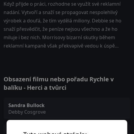
Když přijde o práci, rozhodne se využít své reklamní
nadání. Vytvoří a snaží se propagovat nespolehlivý
výrobek a doufá, že tím vydělá miliony. Debbie se ho
snaží přesvědčit, že peníze nejsou všechno a že ho
miluje i bez nich. Morrisovy bizarní skutky během
reklamní kampaně však překvapivě vedou k úspě…
Obsazení filmu nebo pořadu Rychle v
balíku - Herci a tvůrci
Sandra Bullock
Debby Cosgrove
Jerzy Kosiński