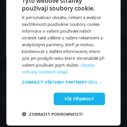
Tyto webové stránky
Bettler
používají soubory cookie.
K personalizaci obsahu, reklam a analýze
Jonathan Penner
návštěvnosti používáme soubory cookie.
Morris Codman
Informace o vašem používání našich
stránek také sdílíme s našimi reklamními a
analytickými partnery, kteří je mohou
George Plimpton
kombinovat s dalšími informacemi, které
Gott
jste jim poskytli nebo které shromáždili při
vašem používání jejich služeb.
Zásady
ochrany osobních údajů
Gerald Orange
Ian Clarity
ZOBRAZIT VŠECHNY PARTNERY
(51) →
José Torres
VŠE PŘIJMOUT
Himself
ZOBRAZIT PODROBNOSTI