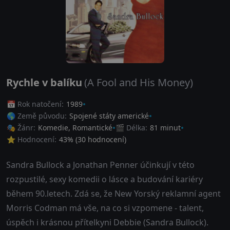
Rychle v balíku
(A Fool and His Money)
📅 Rok natočení:
1989
🌎 Země původu:
Spojené státy americké
🎭 Žánr:
Komedie
,
Romantické
🎬 Délka:
81 minut
⭐ Hodnocení:
43
% (
30
hodnocení)
Sandra Bullock a Jonathan Penner účinkují v této
rozpustilé, sexy komedii o lásce a budování kariéry
během 90.letech. Zdá se, že New Yorský reklamní agent
Morris Codman má vše, na co si vzpomene - talent,
úspěch i krásnou přítelkyni Debbie (Sandra Bullock).