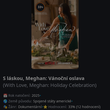
33
%
S láskou, Meghan: Vánoční oslava
(With Love, Meghan: Holiday Celebration)
📅 Rok natočení:
2025
🌎 Země původu:
Spojené státy americké
🎭 Žánr:
Dokumentární
⭐ Hodnocení:
33
% (
12
hodnocení)