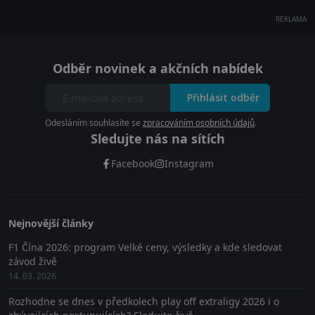
REKLAMA
Odběr novinek a akčních nabídek
Přihlásit odběr
Odesláním souhlasíte se
zpracováním osobních údajů
.
Sledujte nás na sítích
Facebook
Instagram
Nejnovější články
F1 Čína 2026: program Velké ceny, výsledky a kde sledovat
závod živě
14. 03. 2026
Rozhodne se dnes v předkolech play off extraligy 2026 i o