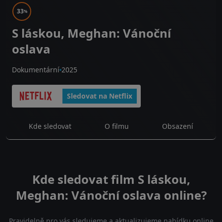
33
%
S láskou, Meghan: Vánoční
oslava
Dokumentární
2025
Sledovat na Netflix
Kde sledovat
O filmu
Obsazení
Kde sledovat film S láskou,
Meghan: Vánoční oslava online?
Pravidelně pro vás sledujeme a aktualizujeme nabídku online