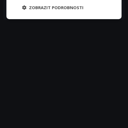
Prince Harry, Duke of Sussex
ZOBRAZIT PODROBNOSTI
Self (uncredited)