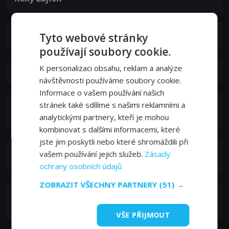
Tracey Robbins
Tyto webové stránky
používají soubory cookie.
K personalizaci obsahu, reklam a analýze
Tom Colicchio
návštěvnosti používáme soubory cookie.
Informace o vašem používání našich
stránek také sdílíme s našimi reklamními a
Will Guidara
Self
analytickými partnery, kteří je mohou
kombinovat s dalšími informacemi, které
jste jim poskytli nebo které shromáždili při
大坂なおみ
vašem používání jejich služeb.
Zásady
Self
ochrany osobních údajů
ZOBRAZIT VŠECHNY PARTNERY
(51) →
Lindsay Jill Roth
Self
VŠE PŘIJMOUT