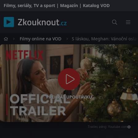
Filmy, seriály, TV a sport | Magazín | Katalog VOD
Filmy online na VOD
S láskou, Meghan: Vánoční osla
PŘEHRÁT UPOUTÁVKU
Trailer, zdroj: Youtube.com