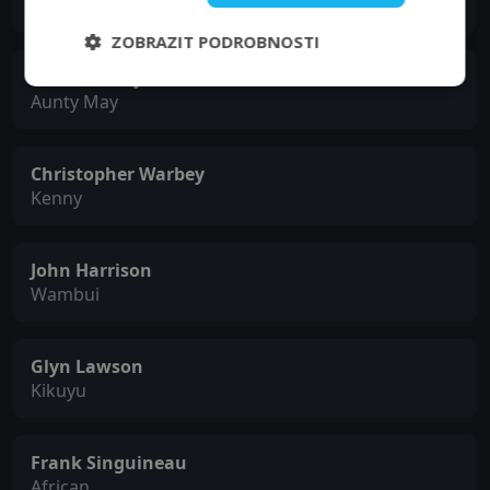
Blake
ZOBRAZIT PODROBNOSTI
Estelle Brody
Aunty May
Christopher Warbey
Kenny
John Harrison
Wambui
Glyn Lawson
Kikuyu
Frank Singuineau
African