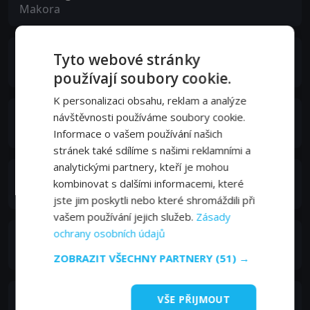
Makora
Harry Quashie
Tyto webové stránky
O'Keefe
používají soubory cookie.
K personalizaci obsahu, reklam a analýze
Slim Harris
návštěvnosti používáme soubory cookie.
Renegade
Informace o vašem používání našich
stránek také sdílíme s našimi reklamními a
analytickými partnery, kteří je mohou
Cy Grant
kombinovat s dalšími informacemi, které
Chief Massai
jste jim poskytli nebo které shromáždili při
vašem používání jejich služeb.
Zásady
ochrany osobních údajů
John Wynn
Charley
ZOBRAZIT VŠECHNY PARTNERY
(51) →
Arthur Lovegrove
VŠE PŘIJMOUT