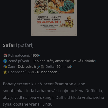
Safari
(Safari)
📅 Rok natočení:
1956
🌎 Země původu:
Spojené státy americké
,
Velká Británie
🎭 Žánr:
Dobrodružný
🎬 Délka:
90 minut
⭐ Hodnocení:
56
% (
18
hodnocení)
Bohatý excentrik sir Vincent Brampton a jeho
snoubenka Linda Lathamová si najmou Kena Duffielda,
aby je vedl na lovu v džungli. Duffield hledá vraha svého
syna; dostane vraha i Lindu.