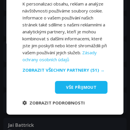
MC
K personalizaci obsahu, reklam a analýze
návštěvnosti používáme soubory cookie.
Informace o vašem používání našich
Stephanie Diane Starlet
stránek také sdílíme s našimi reklamními a
Mollie
analytickými partnery, kteří je mohou
kombinovat s dalšími informacemi, které
jste jim poskytli nebo které shromáždili při
Izi Snowden
vašem používání jejich služeb.
Zásady
Nurse
ochrany osobních údajů
ZOBRAZIT VŠECHNY PARTNERY
(51) →
Richard Hills
Thug 1
VŠE PŘIJMOUT
Aslan Steel
ZOBRAZIT PODROBNOSTI
Thug 2
Jai Battrick