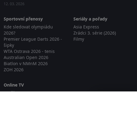
12. 03. 2026
Sportovní přenosy
Seriály a pořady
Kde sledovat olympiádu
Asia Express
2026?
Zrádci 3. série (2026)
Premier League Darts 2026 -
Filmy
šipky
WTA Ostrava 2026 - tenis
Australian Open 2026
Biatlon v NMnM 2026
ZOH 2026
Online TV
Lepší.TV
Zavřít reklamu
SledovaniTV
Skylink Live TV
Telly
NejPřipojení TV
Poda
Sportovní přenosy