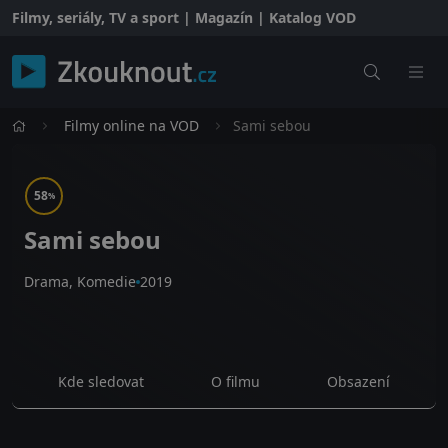
Filmy, seriály, TV a sport | Magazín | Katalog VOD
Filmy online na VOD
Sami sebou
58
%
Sami sebou
Drama, Komedie
2019
Kde sledovat
O filmu
Obsazení