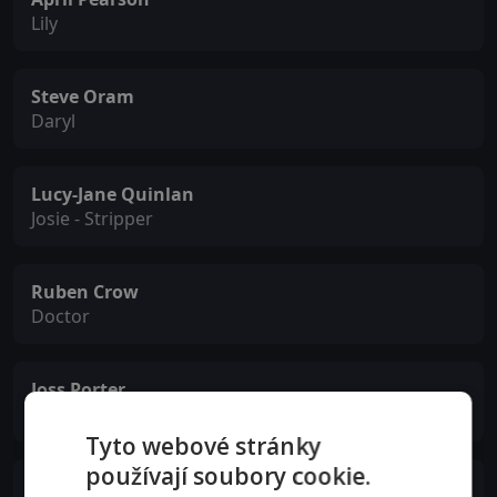
Lily
Steve Oram
Daryl
Lucy-Jane Quinlan
Josie - Stripper
Ruben Crow
Doctor
Joss Porter
Alex Proud
Tyto webové stránky
používají soubory cookie.
Brendon Burns