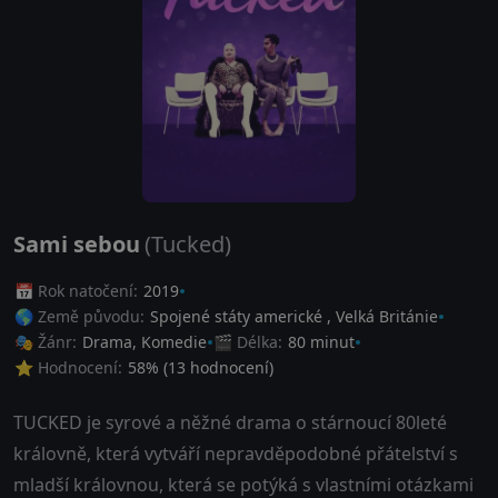
Sami sebou
(Tucked)
📅 Rok natočení:
2019
🌎 Země původu:
Spojené státy americké
,
Velká Británie
🎭 Žánr:
Drama
,
Komedie
🎬 Délka:
80 minut
⭐ Hodnocení:
58
% (
13
hodnocení)
TUCKED je syrové a něžné drama o stárnoucí 80leté
královně, která vytváří nepravděpodobné přátelství s
mladší královnou, která se potýká s vlastními otázkami