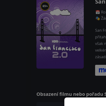
San
65
%
📅 Ro
🎭 Žá
San F
přitah
však 
velkém
zásad
Obsazení filmu nebo pořadu Sa