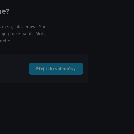
ne?
ností, jak sledovat San
uje pouze na oficiální a
tného.
Přejít do videotéky