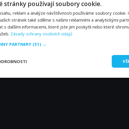
 stránky používají soubory cookie.
bsahu, reklam a analýze návštěvnosti používáme soubory cookie. 
šich stránek také sdílíme s našimi reklamními a analytickými partn
s dalšími informacemi, které jste jim poskytli nebo které shromá
lužeb.
Zásady ochrany osobních údajů
CHNY PARTNERY
(51) →
ODROBNOSTI
VŠ