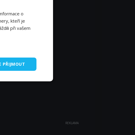
Informace o
ery, kteří je
ždili při vašem
E PŘIJMOUT
REKLAMA