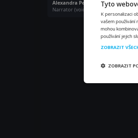
Alexandra Pelosi
Tyto webové
Narrator (voice)
K personalizaci o
vašem používání na
mohou kombinovat 
používání jejich s
ZOBRAZIT VŠE
ZOBRAZIT P