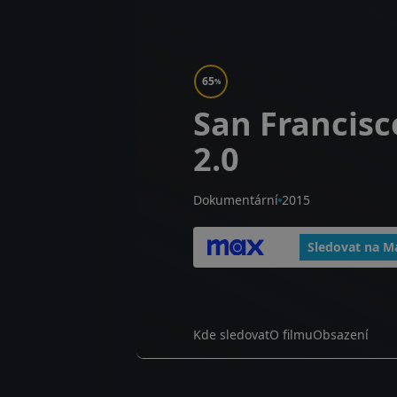
65
%
San Francisc
2.0
Dokumentární
2015
Sledovat na M
Kde sledovat
O filmu
Obsazení