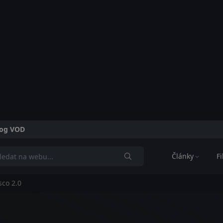
alog VOD
Články
F
sco 2.0