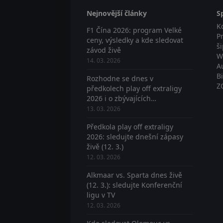
Nejnovější články
S
K
F1 Čína 2026: program Velké
P
ceny, výsledky a kde sledovat
š
závod živě
W
14. 03. 2026
A
B
Rozhodne se dnes v
Z
předkolech play off extraligy
2026 i o zbývajících
postupujících? Sledujte živě
13. 03. 2026
Předkola play off extraligy
2026: sledujte dnešní zápasy
živě (12. 3.)
12. 03. 2026
Alkmaar vs. Sparta dnes živě
(12. 3.): sledujte Konferenční
ligu v TV
12. 03. 2026