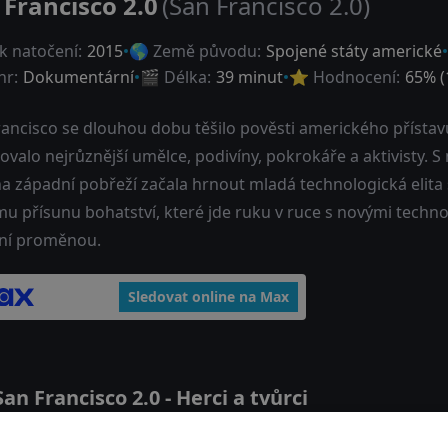
 Francisco 2.0
(San Francisco 2.0)
k natočení:
2015
🌎 Země původu:
Spojené státy americké
nr:
Dokumentární
🎬 Délka:
39 minut
⭐ Hodnocení:
65
% (
rancisco se dlouhou dobu těšilo pověsti amerického přístav
ovalo nejrůznější umělce, podivíny, pokrokáře a aktivisty. S
na západní pobřeží začala hrnout mladá technologická elita 
u přísunu bohatství, které jde ruku v ruce s novými techno
ní proměnou.
Sledovat online na Max
n Francisco 2.0 - Herci a tvůrci