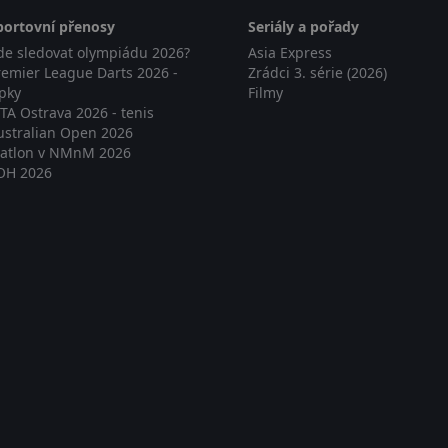
portovní přenosy
Seriály a pořady
de sledovat olympiádu 2026?
Asia Express
remier League Darts 2026 -
Zrádci 3. série (2026)
ipky
Filmy
TA Ostrava 2026 - tenis
ustralian Open 2026
iatlon v NMnM 2026
OH 2026