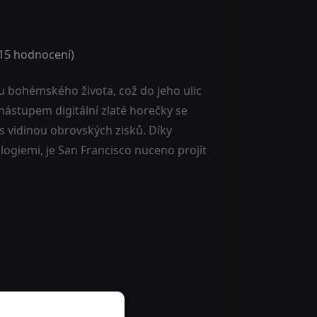
15
hodnocení)
u bohémského života, což do jeho ulic
 nástupem digitální zlaté horečky se
s vidinou obrovských zisků. Díky
logiemi, je San Francisco nuceno projít