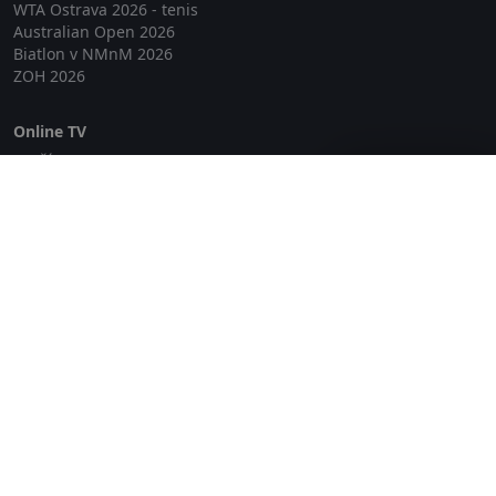
WTA Ostrava 2026 - tenis
Australian Open 2026
Biatlon v NMnM 2026
ZOH 2026
Online TV
Lepší.TV
Zavřít reklamu
SledovaniTV
Skylink Live TV
Telly
NejPřipojení TV
Poda
Sportovní přenosy
GDPR
Zásady cookies
Redakce
O projektu Zkouknout.cz
Obchodní podmínky
Etický kodex
Kontakt
Copyright © 2026 zkouknout.cz
Digitální agentura Smit Media