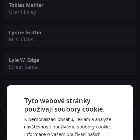
Tobias Mehler
Grant Foley
Lynne Griffin
Mrs. Claus
Lyle W. Edge
Street Santa
Sykes Powderface
Sven
Tyto webové stránky
používají soubory cookie.
Richard Side
K personalizaci obsahu, reklam a analýze
Gary the Elf
návštěvnosti používáme soubory cookie.
Informace o vašem používání našich