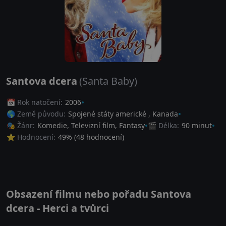
Santova dcera
(Santa Baby)
📅 Rok natočení:
2006
🌎 Země původu:
Spojené státy americké
,
Kanada
🎭 Žánr:
Komedie
,
Televizní film
,
Fantasy
🎬 Délka:
90 minut
⭐ Hodnocení:
49
% (
48
hodnocení)
Obsazení filmu nebo pořadu Santova
dcera - Herci a tvůrci