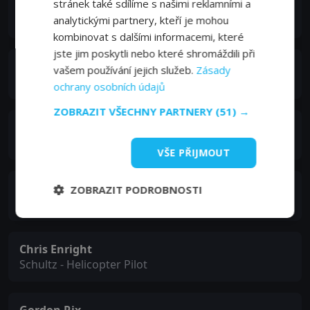
stránek také sdílíme s našimi reklamními a
James Higuchi
Dave the Elf
analytickými partnery, kteří je mohou
kombinovat s dalšími informacemi, které
jste jim poskytli nebo které shromáždili při
Gabe Khouth
vašem používání jejich služeb.
Zásady
Skip the Elf
ochrany osobních údajů
ZOBRAZIT VŠECHNY PARTNERY
(51) →
Jessica Parker Kennedy
Lucy the Elf
VŠE PŘIJMOUT
Tom Carey
ZOBRAZIT PODROBNOSTI
Bob the I.T. Guy
Chris Enright
Schultz - Helicopter Pilot