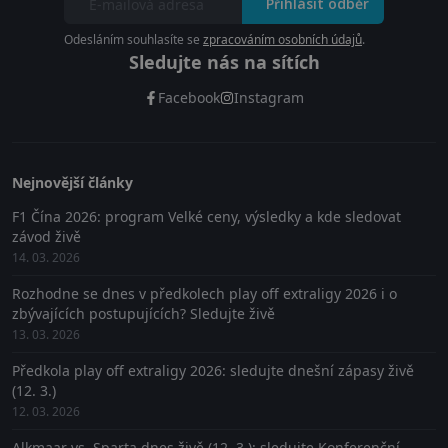
Přihlásit odběr
Odesláním souhlasíte se
zpracováním osobních údajů
.
Sledujte nás na sítích
Facebook
Instagram
Nejnovější články
F1 Čína 2026: program Velké ceny, výsledky a kde sledovat
závod živě
14. 03. 2026
Rozhodne se dnes v předkolech play off extraligy 2026 i o
zbývajících postupujících? Sledujte živě
13. 03. 2026
Předkola play off extraligy 2026: sledujte dnešní zápasy živě
(12. 3.)
12. 03. 2026
Alkmaar vs. Sparta dnes živě (12. 3.): sledujte Konferenční