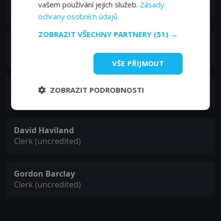
Edina Ronay
vašem používání jejich služeb.
Zásady
Nurse / Next Victim (uncredited)
ochrany osobních údajů
ZOBRAZIT VŠECHNY PARTNERY
(51) →
Kenneth More
Miranda’s Older Friend (uncredited)
VŠE PŘIJMOUT
Allyson Ames
ZOBRAZIT PODROBNOSTI
First Victim (uncredited)
David Haviland
Clerk (uncredited)
Gordon Barclay
Clerk (uncredited)