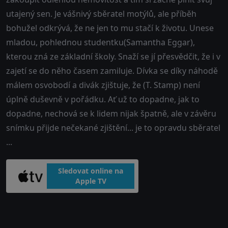
utajený sen. Je vášnivý sběratel motýlů, ale příběh
bohužel odkrývá, že ne jen to mu stačí k životu. Unese
mladou, pohlednou studentku(Samantha Eggar),
kterou zná ze základní školy. Snaží se jí přesvědčit, že i v
zajetí se do něho časem zamiluje. Dívka se díky náhodě
málem osvobodí a divák zjištuje, že (T. Stamp) není
úplně duševně v pořádku. Ať už to dopadne, jak to
dopadne, nechová se k lidem nijak špatně, ale v závěru
snímku přijde nečekané zjištění... je to opravdu sběratel
...
Sledovat online na
Apple TV