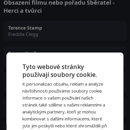
Obsazení filmu nebo pořadu Sběratel -
Herci a tvůrci
Terence Stamp
Freddie Clegg
Samantha Eggar
Miranda Grey
Tyto webové stránky
používají soubory cookie.
Mona Washbourne
K personalizaci obsahu, reklam a analýze
Aunt Annie
návštěvnosti používáme soubory cookie.
Informace o vašem používání našich
Maurice Dallimore
stránek také sdílíme s našimi reklamními a
The Neighbor
analytickými partnery, kteří je mohou
kombinovat s dalšími informacemi, které
jste jim poskytli nebo které shromáždili při