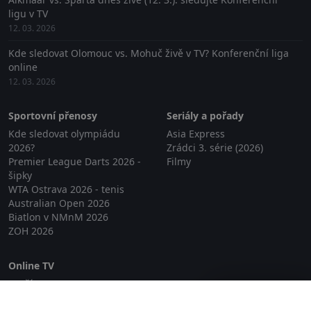
ligu v TV
12. 03. 2026
Kde sledovat Olomouc vs. Mohuč živě v TV? Konferenční liga
online
12. 03. 2026
Sportovní přenosy
Seriály a pořady
Kde sledovat olympiádu
Asia Express
2026?
Zrádci 3. série (2026)
Premier League Darts 2026 -
Filmy
šipky
WTA Ostrava 2026 - tenis
Australian Open 2026
Biatlon v NMnM 2026
ZOH 2026
Online TV
Lepší.TV
Zavřít reklamu
SledovaniTV