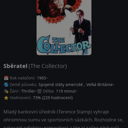
Sběratel
(The Collector)
📅 Rok natočení:
1965
🌎 Země původu:
Spojené státy americké
,
Velká Británie
🎭 Žánr:
Thriller
🎬 Délka:
119 minut
⭐ Hodnocení:
73
% (
229
hodnocení)
Mladý bankovní úředník (Terence Stamp) vyhraje
ohromnou sumu ve sportovních sázkách. Rozhodne se,
zakoupit odlehlou nemovitost a tím si začne plnit svůj