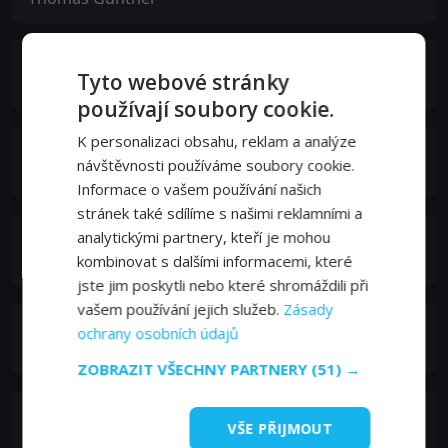
Navid Negahban
Tyto webové stránky
Kashif Baqri
používají soubory cookie.
K personalizaci obsahu, reklam a analýze
Crispin Glover
návštěvnosti používáme soubory cookie.
James Logan Davis
Informace o vašem používání našich
stránek také sdílíme s našimi reklamními a
analytickými partnery, kteří je mohou
Reza Brojerdi
Tariq Usmani
kombinovat s dalšími informacemi, které
jste jim poskytli nebo které shromáždili při
vašem používání jejich služeb.
Zásady
Ankita Makwana
ochrany osobních údajů
Lamia Davis
ZOBRAZIT VŠECHNY PARTNERY
(51) →
Robert Seeliger
VŠE PŘIJMOUT
Stephen Walker