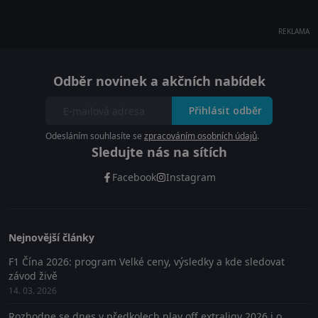
REKLAMA
Odběr novinek a akčních nabídek
Přihlásit odběr
Odesláním souhlasíte se
zpracováním osobních údajů
.
Sledujte nás na sítích
Facebook
Instagram
Nejnovější články
F1 Čína 2026: program Velké ceny, výsledky a kde sledovat
závod živě
14. 03. 2026
Rozhodne se dnes v předkolech play off extraligy 2026 i o