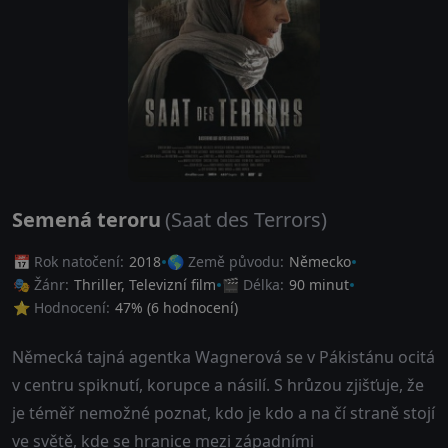
Semená teroru
(Saat des Terrors)
📅 Rok natočení:
2018
🌎 Země původu:
Německo
🎭 Žánr:
Thriller
,
Televizní film
🎬 Délka:
90 minut
⭐ Hodnocení:
47
% (
6
hodnocení)
Německá tajná agentka Wagnerová se v Pákistánu ocitá
v centru spiknutí, korupce a násilí. S hrůzou zjišťuje, že
je téměř nemožné poznat, kdo je kdo a na čí straně stojí
ve světě, kde se hranice mezi západními