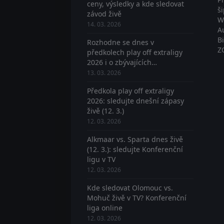
ceny, výsledky a kde sledovat
š
závod živě
W
14. 03. 2026
A
B
Rozhodne se dnes v
Z
předkolech play off extraligy
2026 i o zbývajících
postupujících? Sledujte živě
13. 03. 2026
Předkola play off extraligy
2026: sledujte dnešní zápasy
živě (12. 3.)
12. 03. 2026
Alkmaar vs. Sparta dnes živě
(12. 3.): sledujte Konferenční
ligu v TV
12. 03. 2026
Kde sledovat Olomouc vs.
Mohuč živě v TV? Konferenční
liga online
12. 03. 2026