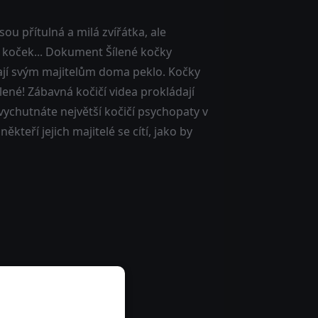
ou přítulná a milá zvířátka, ale
 koček... Dokument Šílené kočky
lají svým majitelům doma peklo. Kočky
lené! Zábavná kočičí videa prokládají
vychutnáte největší kočičí psychopaty v
kteří jejich majitelé se cítí, jako by