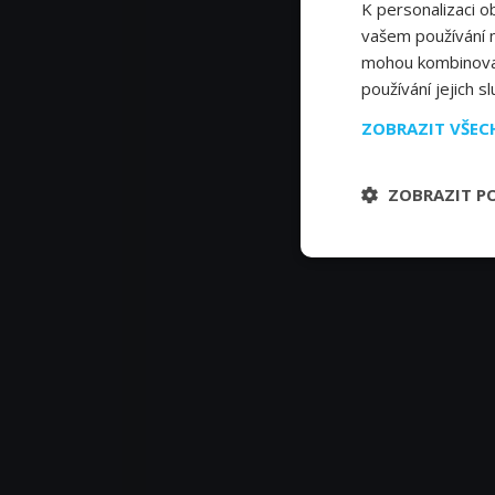
K personalizaci o
vašem používání na
mohou kombinovat 
používání jejich s
ZOBRAZIT VŠE
ZOBRAZIT P