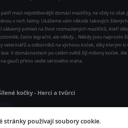
patří mezi nejoblíbenější domácí mazlíčky, ne vždy to však js
ádnou v nich šelmy. Ukážeme vám několik takových šílených
ší zábavný pohled na život rozmazlených mazlíčků, kteří dě
oztomilé, často legrační, ale někdy… Někdy jsou naprosto ší
y veterinářů a odborníků na výchovu koček, díky kterým si 
ráse. V domácnostech po celém světě žijí miliony koček. Ale ně
 na gauči přímo vedle sériového vraha.
lené kočky - Herci a tvůrci
 stránky používají soubory cookie.