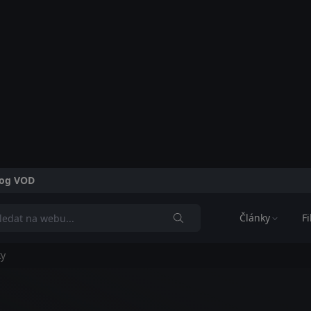
alog VOD
Články
F
ky