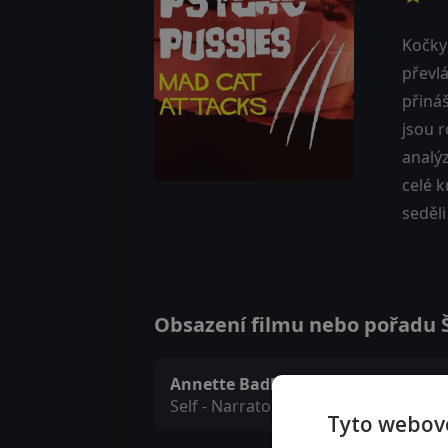
Kočky 
převl
přiná
jsou r
analýz
celé k
seděli
Obsazení filmu nebo pořadu Ší
Annette Badland
Self - Narrator (voice)
Tyto webové