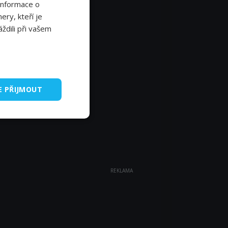
Informace o
ery, kteří je
ždili při vašem
E PŘIJMOUT
REKLAMA