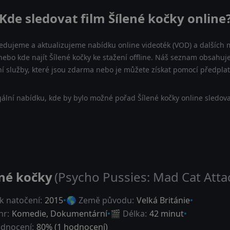
Kde sledovat film Šílené kočky online
ledujeme a aktualizujeme nabídku online videoték (VOD) a dalších m
nebo kde najít Šílené kočky ke stažení offline. Náš seznam obsahuje
ní služby, které jsou zdarma nebo je můžete získat pomocí předpla
ální nabídku, kde by bylo možné pořad Šílené kočky online sledova
ené kočky
(Psycho Pussies: Mad Cat Atta
k natočení:
2015
🌎 Země původu:
Velká Británie
nr:
Komedie
,
Dokumentární
🎬 Délka:
42 minut
dnocení:
80
% (
1
hodnocení)