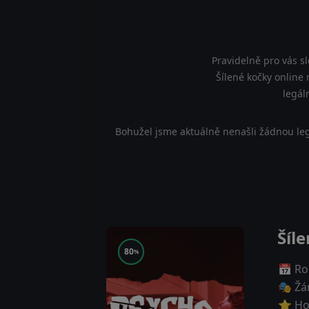
Pravidelně pro vás s
Šílené kočky online 
legál
Bohužel jsme aktuálně nenašli žádnou leg
Šíl
80
%
📅 Ro
🎭 Žá
⭐ Ho