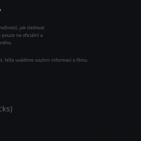
?
ožností, jak sledovat
 pouze na oficiální a
tného.
t. Níže uvádíme souhrn informací o filmu.
cks)