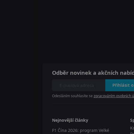
Odběr novinek a akčních nabí
Přihlásit 
Odesláním souhlasíte se
zpracováním osobních ú
Nejnovější články
S
K
F1 Čína 2026: program Velké
P