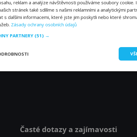
bsahu, reklam a analýze návštěvnosti používáme soubory cookie. 
šich stránek také sdílíme s našimi reklamními a analytickými partn
s dalšími informacemi, které jste jim poskytli nebo které shromá
lužeb.
Zásady ochrany osobních údajů
CHNY PARTNERY
(51) →
ODROBNOSTI
VŠ
Časté dotazy a zajímavosti