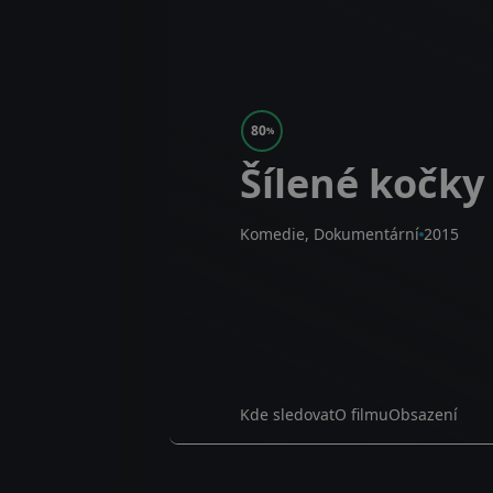
80
%
Šílené kočky
Komedie, Dokumentární
2015
Kde sledovat
O filmu
Obsazení