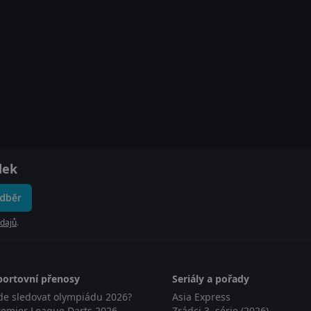
dek
odběr
dajů
.
portovní přenosy
Seriály a pořady
de sledovat olympiádu 2026?
Asia Express
remier League Darts 2026 -
Zrádci 3. série (2026)