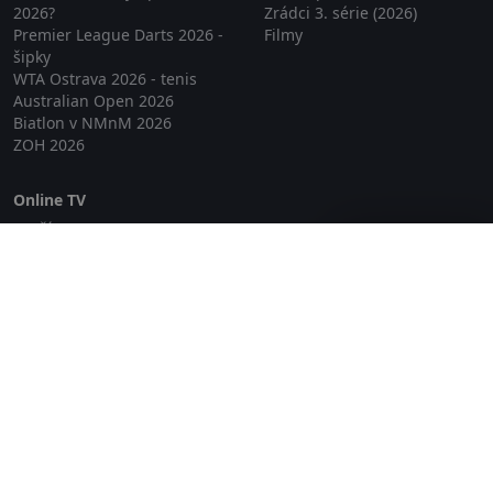
2026?
Zrádci 3. série (2026)
Premier League Darts 2026 -
Filmy
šipky
WTA Ostrava 2026 - tenis
Australian Open 2026
Biatlon v NMnM 2026
ZOH 2026
Online TV
Lepší.TV
Zavřít reklamu
SledovaniTV
Skylink Live TV
Telly
NejPřipojení TV
Poda
Sportovní přenosy
GDPR
Zásady cookies
Redakce
O projektu Zkouknout.cz
Obchodní podmínky
Etický kodex
Kontakt
Copyright © 2026 zkouknout.cz