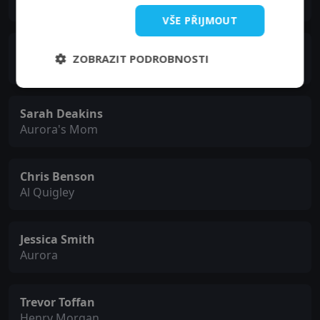
Eric Norman
VŠE PŘIJMOUT
Rothaford Gray
ZOBRAZIT PODROBNOSTI
Rashid Buckley
Sarah Deakins
Aurora's Mom
Chris Benson
Al Quigley
Jessica Smith
Aurora
Trevor Toffan
Henry Morgan