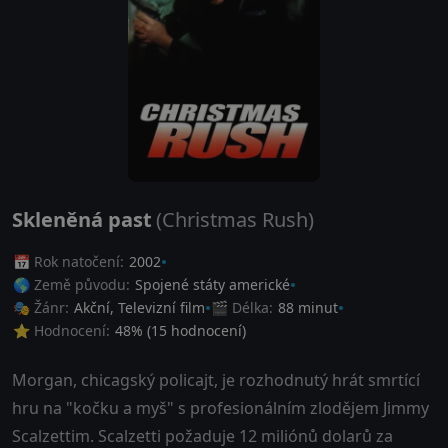
Skleněná past
(Christmas Rush)
📅 Rok natočení:
2002
🌎 Země původu:
Spojené státy americké
🎭 Žánr:
Akční
,
Televizní film
🎬 Délka:
88 minut
⭐ Hodnocení:
48
% (
15
hodnocení)
Morgan, chicagský policajt, je rozhodnutý hrát smrtící
hru na "kočku a myš" s profesionálním zlodějem Jimmy
Scalzettim. Scalzetti požaduje 12 miliónů dolarů za