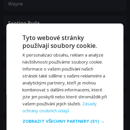
Wayne
Santino Buda
Simulus
Tyto webové stránky
používají soubory cookie.
Aleks Paunovic
Petrovich
K personalizaci obsahu, reklam a analýze
návštěvnosti používáme soubory cookie.
Informace o vašem používání našich
Angelo Tsarouchas
stránek také sdílíme s našimi reklamními a
Joyner
analytickými partnery, kteří je mohou
kombinovat s dalšími informacemi, které
jste jim poskytli nebo které shromáždili při
Jack Wallace
vašem používání jejich služeb.
Zásady
Santa
ochrany osobních údajů
ZOBRAZIT VŠECHNY PARTNERY
(51) →
Larry Mannell