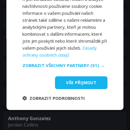
návštěvnosti používáme soubory cookie.
Informace o vašem používání našich
George Wendt
stránek také sdílíme s našimi reklamními a
Big Lou
analytickými partnery, kteří je mohou
kombinovat s dalšími informacemi, které
jste jim poskytli nebo které shromáždili při
Roxana Ortega
Emma Collins
vašem používání jejich služeb.
Zásady
ochrany osobních údajů
ZOBRAZIT VŠECHNY PARTNERY
(51) →
Garrett Morris
Arnold
VŠE PŘIJMOUT
Alec Mapa
ZOBRAZIT PODROBNOSTI
Ned Tooley
Anthony Gonzalez
Jordan Collins