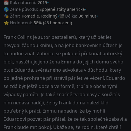
📅 Rok natočení:
2019
🌎 Země původu:
Spojené státy americké
🎭 Žánr:
Komedie
,
Rodinný
🎬 Délka:
96 minut
⭐ Hodnocení:
58
% (
46
hodnocení)
Frank Collins je autor bestsellerů, který už pět let
nevydal žádnou knihu, a na jeho bankovních účtech je
to hodně znát. Zatímco se pokouší překonat autorský
blok, nastěhuje jeho žena Emma do jejich domu svého
otce Eduarda, svérázného advokáta v důchodu, který
po jedné prohrané při strávil pár let ve vězení. Eduardo
se zdá být ještě docela ve formě, trpí ale občasnými
výpadky paměti. Je také značně tvrdohlavý a soužití s
ním nedává naději, že by Frank doma nalezl klid
potřebný k práci. Emmu napadne, že by mohli
Eduardovi pozvat pár přátel, že se tak společně zabaví a
Frank bude mít pokoj. Ukáže se, že rodin, které chtějí