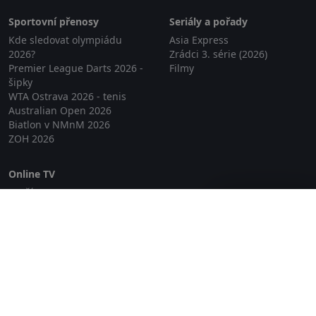
Sportovní přenosy
Seriály a pořady
Kde sledovat olympiádu
Asia Express
2026?
Zrádci 3. série (2026)
Premier League Darts 2026 -
Filmy
šipky
WTA Ostrava 2026 - tenis
Australian Open 2026
Biatlon v NMnM 2026
ZOH 2026
Online TV
Lepší.TV
Zavřít reklamu
SledovaniTV
Skylink Live TV
Telly
NejPřipojení TV
Poda
Sportovní přenosy