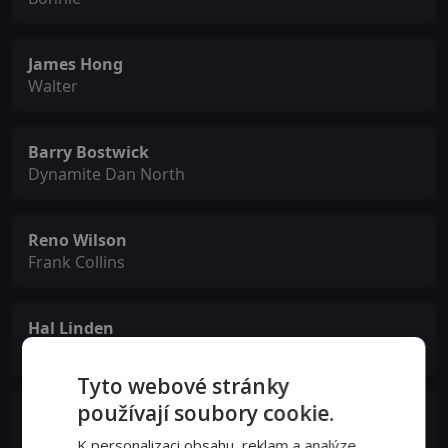
James Hong
Walter
Barry Bostwick
Dynamite Dan North
Reno Wilson
Frank Collins
Hal Linden
Gabe
Tyto webové stránky
používají soubory cookie.
Linda Gray
Blanche
K personalizaci obsahu, reklam a analýze