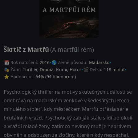
Škrtič z Martfü
(A martfűi rém)
📅 Rok natočení:
2016
🌎 Země původu:
Maďarsko
🎭 Žánr:
Thriller
,
Drama
,
Krimi
,
Horor
🎬 Délka:
118 minut
⭐ Hodnocení:
64
% (
94
hodnocení)
Psychologický thriller na motivy skutečných událostí se
odehrává na maďarském venkově v šedesátých letech
minulého století, kdy městečkem Martfü otřásla série
brutálních vražd. Psychotický zabiják stále slídí po okolí
a vraždí mladé ženy, zatímco nevinný muž je neprávem
obviněn a odsouzen za zločiny, které nikdy nespáchal.