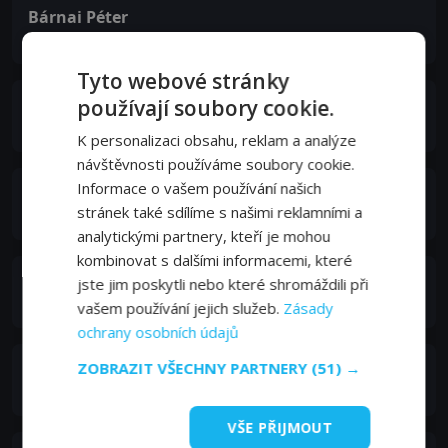
Bárnai Péter
Szirmai Zoltán
Tyto webové stránky
používají soubory cookie.
Trill Zsolt
Katona Gábor ügyész
K personalizaci obsahu, reklam a analýze
návštěvnosti používáme soubory cookie.
Informace o vašem používání našich
Szamosi Zsófia
stránek také sdílíme s našimi reklamními a
Rita
analytickými partnery, kteří je mohou
kombinovat s dalšími informacemi, které
Réthelyi András
jste jim poskytli nebo které shromáždili při
Juhász
vašem používání jejich služeb.
Zásady
ochrany osobních údajů
ZOBRAZIT VŠECHNY PARTNERY
(51) →
Venczel Valentin
Rostás
VŠE PŘIJMOUT