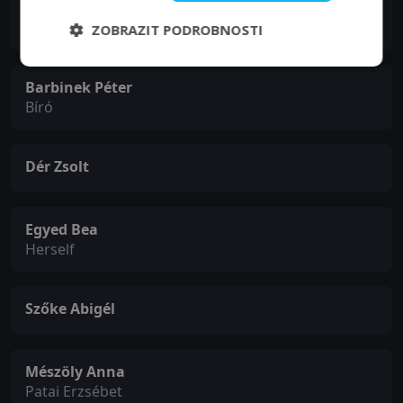
Sztarenki Dóra
Ági
ZOBRAZIT PODROBNOSTI
Barbinek Péter
Bíró
Dér Zsolt
Egyed Bea
Herself
Szőke Abigél
Mészöly Anna
Patai Erzsébet