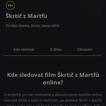
64
%
Škrtič z Martfü
Thriller, Drama, Krimi, Horor
2016
Kde sledovat
O filmu
Obsazení
Kde sledovat film Škrtič z Martfü
online?
Pravidelně pro vás sledujeme a aktualizujeme nabídku online
videoték (VOD) a dalších možností, jak sledovat Škrtič z Martfü
online nebo kde najít Škrtič z Martfü ke stažení offline. Náš