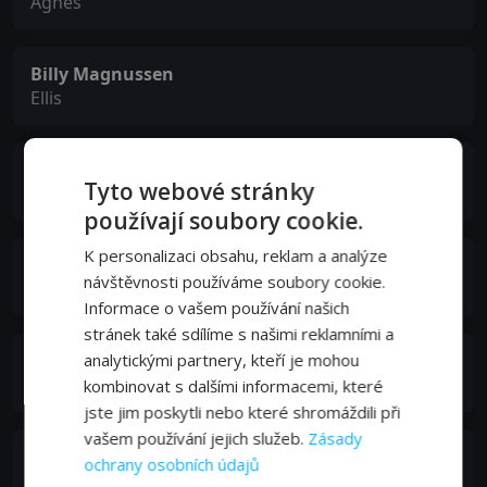
Agnes
Billy Magnussen
Ellis
Zachary Hernandez
Tyto webové stránky
W.E.
používají soubory cookie.
K personalizaci obsahu, reklam a analýze
Sammy Pignalosa
návštěvnosti používáme soubory cookie.
Rajeem
Informace o vašem používání našich
stránek také sdílíme s našimi reklamními a
Toby Turner
analytickými partnery, kteří je mohou
Ticket Agent
kombinovat s dalšími informacemi, které
jste jim poskytli nebo které shromáždili při
vašem používání jejich služeb.
Zásady
Richard Topol
ochrany osobních údajů
Principal Evans