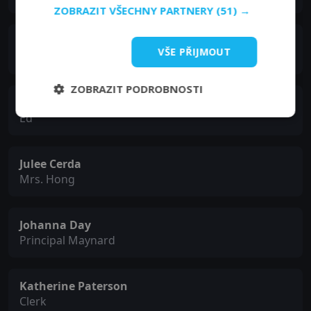
ZOBRAZIT VŠECHNY PARTNERY
(51) →
Salvatore Rossi
VŠE PŘIJMOUT
Stevie
ZOBRAZIT PODROBNOSTI
Cameron Clifford
Ed
Julee Cerda
Mrs. Hong
Johanna Day
Principal Maynard
Katherine Paterson
Clerk