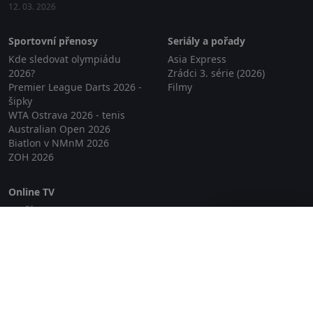
12. 03. 2026
Sportovní přenosy
Seriály a pořady
Kde sledovat olympiádu
Asia Express
2026?
Zrádci 3. série (2026)
Premier League Darts 2026 -
Filmy
šipky
WTA Ostrava 2026 - tenis
Australian Open 2026
Biatlon v NMnM 2026
ZOH 2026
Online TV
Lepší.TV
Zavřít reklamu
SledovaniTV
Skylink Live TV
Telly
NejPřipojení TV
Poda
Sportovní přenosy