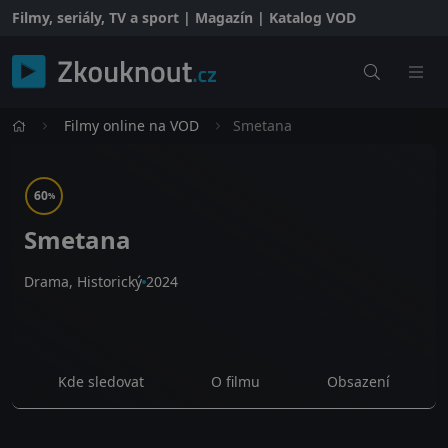
Filmy, seriály, TV a sport | Magazín | Katalog VOD
Filmy online na VOD
Smetana
60
%
Smetana
Drama, Historický
2024
Kde sledovat
O filmu
Obsazení