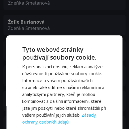
Zdeňka Smetanová
Žofie Burianová
Zdeňka Smetanová
Veronika Dobešová
Tyto webové stránky
Boženka Smetanová
používají soubory cookie.
K personalizaci obsahu, reklam a analýze
Adéla Dobešová
návštěvnosti používáme soubory cookie.
Boženka Smetanová
Informace o vašem používání našich
stránek také sdílíme s našimi reklamními a
analytickými partnery, kteří je mohou
Robert Hájek
kombinovat s dalšími informacemi, které
Josef Schwarz
jste jim poskytli nebo které shromáždili při
vašem používání jejich služeb.
Zásady
ochrany osobních údajů
Pavel Řezníček