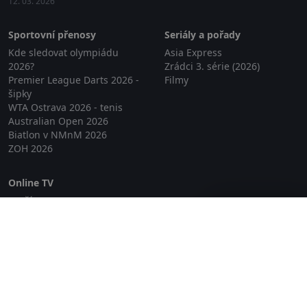
12. 03. 2026
Sportovní přenosy
Seriály a pořady
Kde sledovat olympiádu
Asia Express
2026?
Zrádci 3. série (2026)
Premier League Darts 2026 -
Filmy
šipky
WTA Ostrava 2026 - tenis
Australian Open 2026
Biatlon v NMnM 2026
ZOH 2026
Online TV
Lepší.TV
Zavřít reklamu
SledovaniTV
Skylink Live TV
Telly
NejPřipojení TV
Poda
Sportovní přenosy