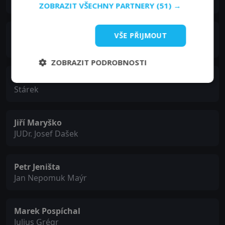
Karel Sladkovský
ZOBRAZIT VŠECHNY PARTNERY
(51) →
Igor Bareš
VŠE PŘIJMOUT
František Ladislav Rieger
ZOBRAZIT PODROBNOSTI
Petr Lněnička
Stárek
Jiří Maryško
JUDr. Josef Dašek
Petr Jeništa
Jan Nepomuk Maýr
Marek Pospíchal
Julius Grégr