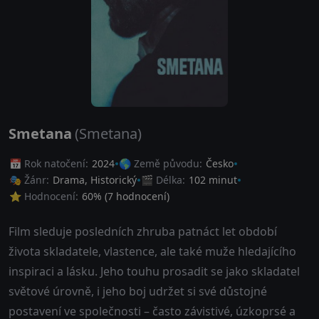
Smetana
(Smetana)
📅 Rok natočení:
2024
🌎 Země původu:
Česko
🎭 Žánr:
Drama
,
Historický
🎬 Délka:
102 minut
⭐ Hodnocení:
60
% (
7
hodnocení)
Film sleduje posledních zhruba patnáct let období
života skladatele, vlastence, ale také muže hledajícího
inspiraci a lásku. Jeho touhu prosadit se jako skladatel
světové úrovně, i jeho boj udržet si své důstojné
postavení ve společnosti – často závistivé, úzkoprsé a