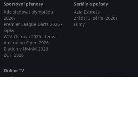
Sportovní přenosy
Seriály a pořady
Kde sledovat olympiádu
Asia Express
2026?
Zrádci 3. série (2026)
Premier League Darts 2026 -
Filmy
šipky
WTA Ostrava 2026 - tenis
Australian Open 2026
Biatlon v NMnM 2026
ZOH 2026
Online TV
Lepší.TV
Zavřít reklamu
SledovaniTV
Skylink Live TV
Telly
NejPřipojení TV
Poda
Sportovní přenosy