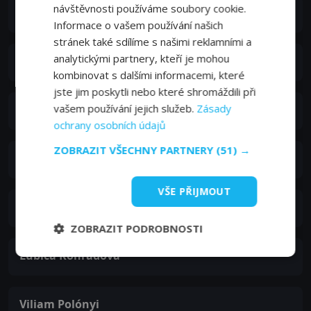
návštěvnosti používáme soubory cookie.
Ľubomír Roman
Informace o vašem používání našich
stránek také sdílíme s našimi reklamními a
analytickými partnery, kteří je mohou
Ivan Palúch
kombinovat s dalšími informacemi, které
jste jim poskytli nebo které shromáždili při
vašem používání jejich služeb.
Zásady
František Desset
ochrany osobních údajů
ZOBRAZIT VŠECHNY PARTNERY
(51) →
Ľudovít Greššo
VŠE PŘIJMOUT
Katarína Hrobárová-Vrzalová
ZOBRAZIT PODROBNOSTI
Ľubica Konrádová
Viliam Polónyi