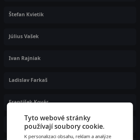
Štefan Kvietik
Július Vašek
Ivan Rajniak
Ladislav Farkaš
František Kovár
Tyto webové stránky
Marián Sotník
používají soubory cookie.
K personalizaci obsahu, reklam a analýze