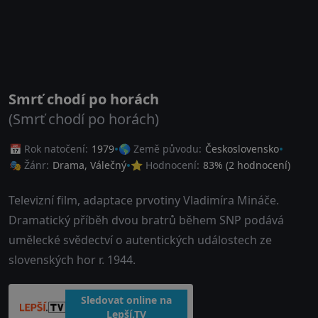
Smrť chodí po horách
(Smrť chodí po horách)
📅 Rok natočení:
1979
🌎 Země původu:
Československo
🎭 Žánr:
Drama
,
Válečný
⭐ Hodnocení:
83
% (
2
hodnocení)
Televizní film, adaptace prvotiny Vladimíra Mináče.
Dramatický příběh dvou bratrů během SNP podává
umělecké svědectví o autentických událostech ze
slovenských hor r. 1944.
Sledovat online na
Lepší.TV