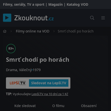
Filmy, seriály, TV a sport | Magazín | Katalog VOD
Filmy online na VOD
Smrť chodí po horách
83
%
Smrť chodí po horách
Drama, Válečný
1979
Sledovat na Lepší.TV
TIP:
Vyzkoušejte
Lepší.TV na 10 dní za 1 Kč
Kde sledovat
O filmu
Obsazení