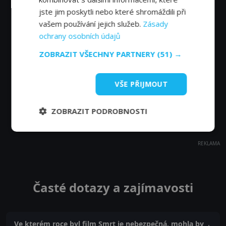
jste jim poskytli nebo které shromáždili při
vašem používání jejich služeb.
Zásady
ochrany osobních údajů
ZOBRAZIT VŠECHNY PARTNERY
(51) →
VŠE PŘIJMOUT
ZOBRAZIT PODROBNOSTI
REKLAMA
Časté dotazy a zajímavosti
Ve kterém roce byl film Smrt je nebezpečná, mohla by