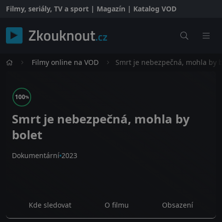
Filmy, seriály, TV a sport | Magazín | Katalog VOD
Filmy online na VOD
Smrt je nebezpečná, mohla by b
100
%
Smrt je nebezpečná, mohla by
bolet
Dokumentární
2023
Kde sledovat
O filmu
Obsazení