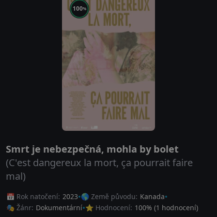
100
%
Smrt je nebezpečná, mohla by bolet
(C'est dangereux la mort, ça pourrait faire
mal)
📅 Rok natočení:
2023
🌎 Země původu:
Kanada
🎭 Žánr:
Dokumentární
⭐ Hodnocení:
100
% (
1
hodnocení)