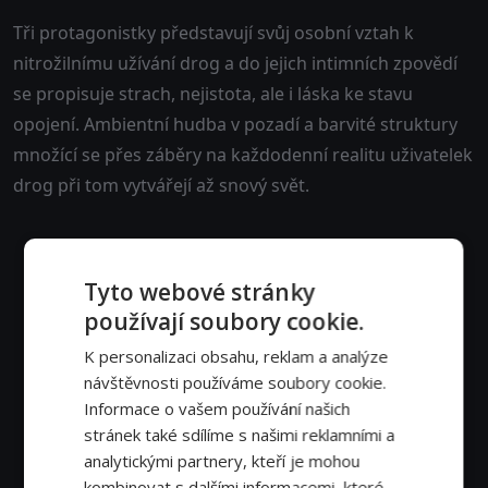
Tři protagonistky představují svůj osobní vztah k
nitrožilnímu užívání drog a do jejich intimních zpovědí
se propisuje strach, nejistota, ale i láska ke stavu
opojení. Ambientní hudba v pozadí a barvité struktury
množící se přes záběry na každodenní realitu uživatelek
drog při tom vytvářejí až snový svět.
Tyto webové stránky
používají soubory cookie.
K personalizaci obsahu, reklam a analýze
návštěvnosti používáme soubory cookie.
Informace o vašem používání našich
stránek také sdílíme s našimi reklamními a
analytickými partnery, kteří je mohou
kombinovat s dalšími informacemi, které