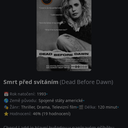
Smrt před svítáním
(Dead Before Dawn)
📅 Rok natočení:
1993
🌎 Země původu:
Spojené státy americké
🎭 Žánr:
Thriller
,
Drama
,
Televizní film
🎬 Délka:
120 minut
⭐ Hodnocení:
46
% (
19
hodnocení)
Cheryl Ladd je hlavní hvězdou v napínavém příběhu