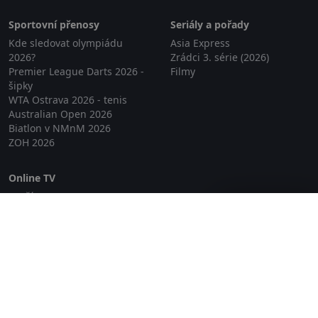
Sportovní přenosy
Seriály a pořady
Kde sledovat olympiádu
Asia Express
2026?
Zrádci 3. série (2026)
Premier League Darts 2026 -
Filmy
šipky
WTA Ostrava 2026 - tenis
Australian Open 2026
Biatlon v NMnM 2026
ZOH 2026
Online TV
Lepší.TV
Zavřít reklamu
SledovaniTV
Skylink Live TV
Telly
NejPřipojení TV
Poda
Sportovní přenosy