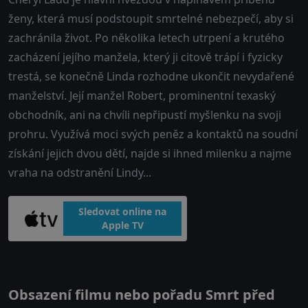
ženy, která musí podstoupit smrtelné nebezpečí, aby si
zachránila život. Po několika letech utrpení a krutého
zacházení jejího manžela, který ji citově trápí i fyzicky
trestá, se konečně Linda rozhodne ukončit nevydařené
manželství. Její manžel Robert, prominentní texaský
obchodník, ani na chvíli nepřipustí myšlenku na svoji
prohru. Využívá moci svých peněz a kontaktů na soudní
získání jejich dvou dětí, najde si ihned milenku a najme
vraha na odstranění Lindy...
Sledovat online na
Apple TV
Obsazení filmu nebo pořadu Smrt před