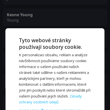
Keone Young
Young
Stanley Anderson
Tyto webové stránky
Ike
používají soubory cookie.
K personalizaci obsahu, reklam a analýze
Hope Lange
návštěvnosti používáme soubory cookie.
Virginia DeSilva
Informace o vašem používání našich
stránek také sdílíme s našimi reklamními a
analytickými partnery, kteří je mohou
Jensen Daggett
kombinovat s dalšími informacemi, které
Dana Shoreham
jste jim poskytli nebo které shromáždili při
vašem používání jejich služeb.
Zásady
Hollis McCarthy
ochrany osobních údajů
Miriam