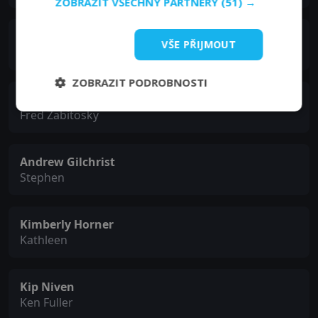
ZOBRAZIT VŠECHNY PARTNERY
(51) →
Debra Bluford
VŠE PŘIJMOUT
Terri Beaumont
ZOBRAZIT PODROBNOSTI
Ken Boehr
Fred Zabitosky
Andrew Gilchrist
Stephen
Kimberly Horner
Kathleen
Kip Niven
Ken Fuller