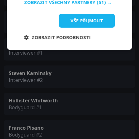
ZOBRAZIT VŠECHNY PARTNERY
(51) →
Jens Peter
VŠE PŘIJMOUT
Volleyball Player
ZOBRAZIT PODROBNOSTI
Lester Berman
Interviewer #1
Steven Kaminsky
Interviewer #2
Hollister Whitworth
Bodyguard #1
Franco Pisano
Bodyguard #2