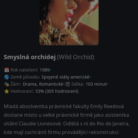
Smyslná orchidej
(Wild Orchid)
📅 Rok natočení:
1989
🌎 Země původu:
Spojené státy americké
🎭 Žánr:
Drama
,
Romantické
🎬 Délka:
103 minut
⭐ Hodnocení:
53
% (
305
hodnocení)
Mladá absolventka právnické fakulty Emily Reedová
dostane místo u velké právnické firmě jako asistentka
vitální Claudie Lionesové. Odlétá s ní do Rio de Janeira,
kde mají zachránit firmu provádějící rekonstrukci