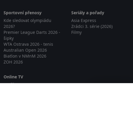
Sportovní přenosy
Seriály a pořady
Kde sledovat olympiádu
Asia Express
2026?
Zrádci 3. série (2026)
Premier League Darts 2026 -
Filmy
šipky
WTA Ostrava 2026 - tenis
Australian Open 2026
Biatlon v NMnM 2026
ZOH 2026
Online TV
Lepší.TV
Zavřít reklamu
SledovaniTV
Skylink Live TV
Telly
NejPřipojení TV
Poda
Sportovní přenosy