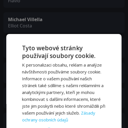
Flavio
Michael Villella
Elliot Costa
Bernardo Jablonski
Tyto webové stránky
Roberto
používají soubory cookie.
K personalizaci obsahu, reklam a analýze
Paul Land
návštěvnosti používáme soubory cookie.
Big Sailor
Informace o vašem používání našich
stránek také sdílíme s našimi reklamními a
analytickými partnery, kteří je mohou
Antonio Mario Silva da Silva
kombinovat s dalšími informacemi, které
Rambo
jste jim poskytli nebo které shromáždili při
vašem používání jejich služeb.
Zásady
Luiz Lobo
ochrany osobních údajů
Juan