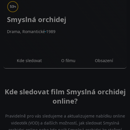
53
%
Smyslná orchidej
Drama, Romantické
1989
Kde sledovat
O filmu
Obsazení
Kde sledovat film Smyslná orchidej
online?
Pravidelně pro vás sledujeme a aktualizujeme nabídku online
videoték (VOD) a dalších možností, jak sledovat Smyslná
orchidej online nebo kde najít Smyslná orchidej ke stažení