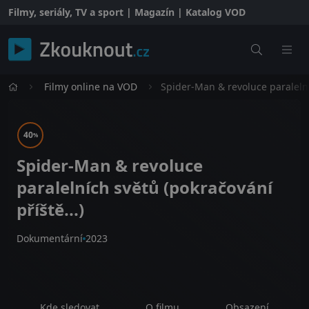
Filmy, seriály, TV a sport | Magazín | Katalog VOD
Filmy online na VOD
Spider-Man & revoluce paralelní
40
%
Spider-Man & revoluce
paralelních světů (pokračování
příště...)
Dokumentární
2023
Kde sledovat
O filmu
Obsazení