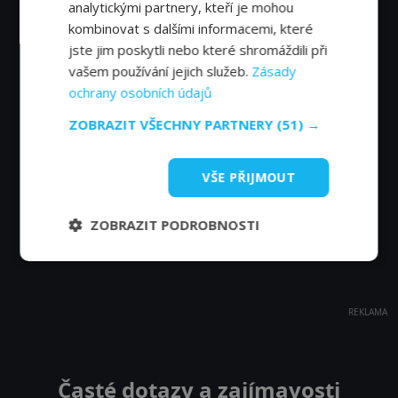
analytickými partnery, kteří je mohou
kombinovat s dalšími informacemi, které
jste jim poskytli nebo které shromáždili při
vašem používání jejich služeb.
Zásady
ochrany osobních údajů
ZOBRAZIT VŠECHNY PARTNERY
(51) →
VŠE PŘIJMOUT
ZOBRAZIT PODROBNOSTI
REKLAMA
Časté dotazy a zajímavosti