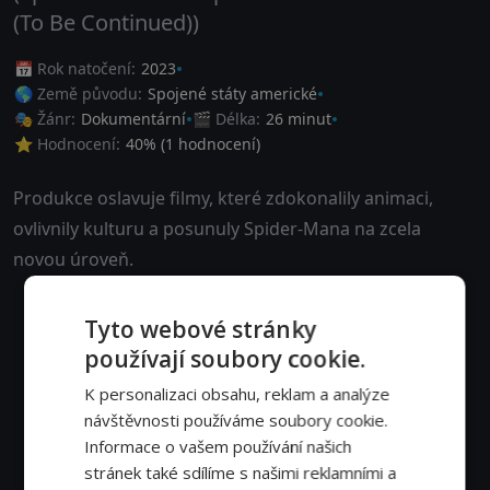
(To Be Continued))
📅 Rok natočení:
2023
🌎 Země původu:
Spojené státy americké
🎭 Žánr:
Dokumentární
🎬 Délka:
26 minut
⭐ Hodnocení:
40
% (
1
hodnocení)
Produkce oslavuje filmy, které zdokonalily animaci,
ovlivnily kulturu a posunuly Spider-Mana na zcela
novou úroveň.
Tyto webové stránky
používají soubory cookie.
K personalizaci obsahu, reklam a analýze
návštěvnosti používáme soubory cookie.
Informace o vašem používání našich
stránek také sdílíme s našimi reklamními a