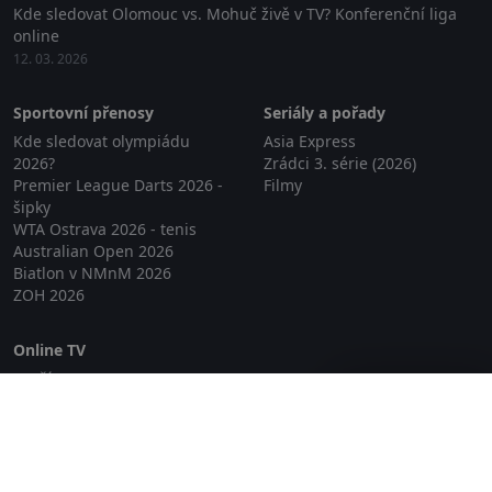
Kde sledovat Olomouc vs. Mohuč živě v TV? Konferenční liga
online
12. 03. 2026
Sportovní přenosy
Seriály a pořady
Kde sledovat olympiádu
Asia Express
2026?
Zrádci 3. série (2026)
Premier League Darts 2026 -
Filmy
šipky
WTA Ostrava 2026 - tenis
Australian Open 2026
Biatlon v NMnM 2026
ZOH 2026
Online TV
Lepší.TV
Zavřít reklamu
SledovaniTV
Skylink Live TV
Telly
NejPřipojení TV
Poda