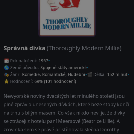
Správná dívka
(Thoroughly Modern Millie)
📅 Rok natočení:
1967
🌎 Země původu:
Spojené státy americké
🎭 Žánr:
Komedie
,
Romantické
,
Hudební
🎬 Délka:
152 minut
⭐ Hodnocení:
69
% (
101
hodnocení)
Newyorské noviny dvacátých let minulého století jsou
plné zpráv o unesených dívkách, které beze stopy končí
na trhu s bílým masem. Co však nikdo neví je, že dívky
se ztrácejí z hotelu paní Meersové (Beatrice Lillie). A
zrovinka sem se právě přistěhovala slečna Dorothy