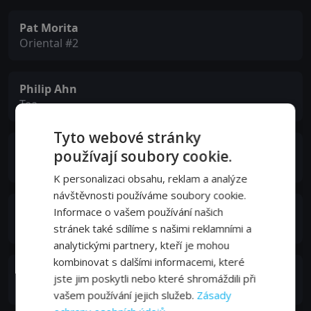
Pat Morita
Oriental #2
Philip Ahn
Tea
Tyto webové stránky
Anthony Dexter
používají soubory cookie.
Juarez
K personalizaci obsahu, reklam a analýze
návštěvnosti používáme soubory cookie.
Beatrice Lillie
Informace o vašem používání našich
Mrs. Meers
stránek také sdílíme s našimi reklamními a
analytickými partnery, kteří je mohou
kombinovat s dalšími informacemi, které
Cavada Humphrey
jste jim poskytli nebo které shromáždili při
Miss Flannery
vašem používání jejich služeb.
Zásady