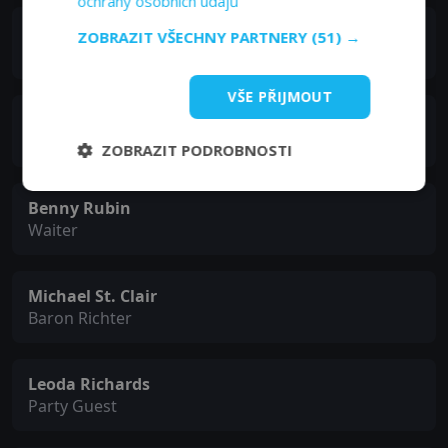
ochrany osobních údajů
Herbie Faye
ZOBRAZIT VŠECHNY PARTNERY
(51) →
Cabbie #1
VŠE PŘIJMOUT
Robert Foulk
Cabbie #2
ZOBRAZIT PODROBNOSTI
Benny Rubin
Waiter
Michael St. Clair
Baron Richter
Leoda Richards
Party Guest