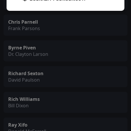
News Reporter #3
Chris Parnell
Frank Parsons
Byrne Piven
Dr. Clayton Larson
Richard Sexton
David Paulson
Rich Williams
Bill Dixon
Ray Xifo