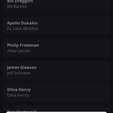
Bill Dreggors
Bill Barnes
Apollo Dukakis
Dr. Liam Woblick
Philip Friedman
Aidan James
James Gleason
Jeff Schoene
Dilva Henry
Dilva Henry
Bari Hochwald