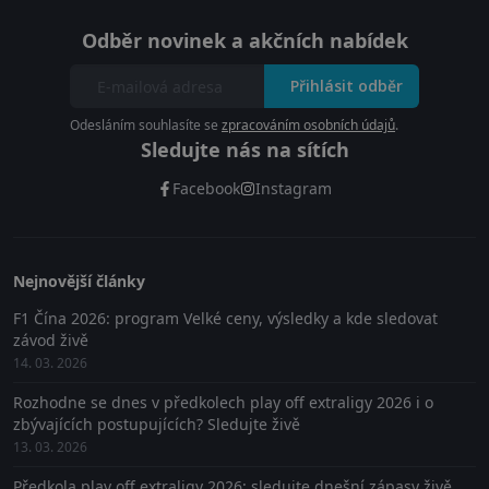
Odběr novinek a akčních nabídek
Přihlásit odběr
Odesláním souhlasíte se
zpracováním osobních údajů
.
Sledujte nás na sítích
Facebook
Instagram
Nejnovější články
F1 Čína 2026: program Velké ceny, výsledky a kde sledovat
závod živě
14. 03. 2026
Rozhodne se dnes v předkolech play off extraligy 2026 i o
zbývajících postupujících? Sledujte živě
13. 03. 2026
Předkola play off extraligy 2026: sledujte dnešní zápasy živě