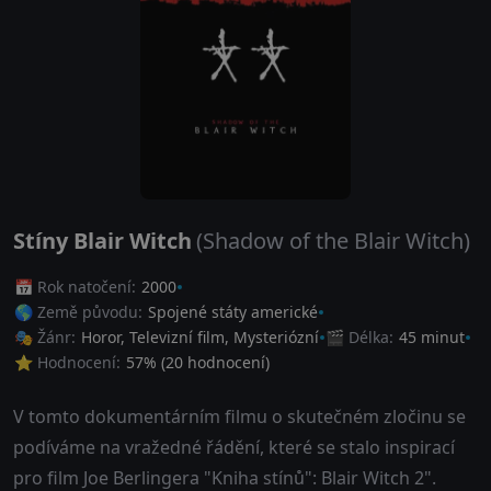
Stíny Blair Witch
(Shadow of the Blair Witch)
📅 Rok natočení:
2000
🌎 Země původu:
Spojené státy americké
🎭 Žánr:
Horor
,
Televizní film
,
Mysteriózní
🎬 Délka:
45 minut
⭐ Hodnocení:
57
% (
20
hodnocení)
V tomto dokumentárním filmu o skutečném zločinu se
podíváme na vražedné řádění, které se stalo inspirací
pro film Joe Berlingera "Kniha stínů": Blair Witch 2".