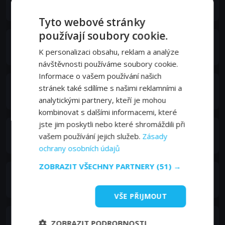
Vera Tenslue
Tyto webové stránky
používají soubory cookie.
Wendy Hoffmann
K personalizaci obsahu, reklam a analýze
News Reporter #2
návštěvnosti používáme soubory cookie.
Informace o vašem používání našich
Jon Huck
stránek také sdílíme s našimi reklamními a
John Huck
analytickými partnery, kteří je mohou
kombinovat s dalšími informacemi, které
jste jim poskytli nebo které shromáždili při
Rachel Moskowitz
vašem používání jejich služeb.
Zásady
Kim Diamond
ochrany osobních údajů
ZOBRAZIT VŠECHNY PARTNERY
(51) →
Sandy Mulvihill
Miriam Lane
VŠE PŘIJMOUT
Roger Nolan
ZOBRAZIT PODROBNOSTI