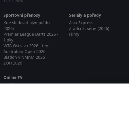
12. 03. 2026
Sportovní přenosy
Seriály a pořady
Kde sledovat olympiádu
Asia Express
2026?
Zrádci 3. série (2026)
Premier League Darts 2026 -
Filmy
šipky
WTA Ostrava 2026 - tenis
Australian Open 2026
Biatlon v NMnM 2026
ZOH 2026
Online TV
Lepší.TV
Zavřít reklamu
SledovaniTV
Skylink Live TV
Telly
NejPřipojení TV
Poda
Sportovní přenosy