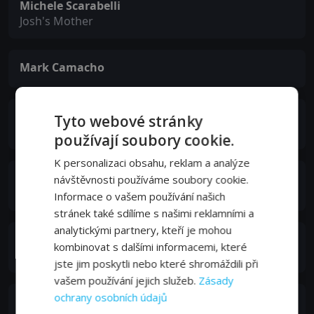
Michele Scarabelli
Josh's Mother
Mark Camacho
Steve Adams
Tyto webové stránky
Det. Polanski
používají soubory cookie.
K personalizaci obsahu, reklam a analýze
Rob Smith
návštěvnosti používáme soubory cookie.
Brian Powell
Informace o vašem používání našich
stránek také sdílíme s našimi reklamními a
analytickými partnery, kteří je mohou
Al Dubois
kombinovat s dalšími informacemi, které
Harold Lang
jste jim poskytli nebo které shromáždili při
vašem používání jejich služeb.
Zásady
ochrany osobních údajů
Lynne Adams