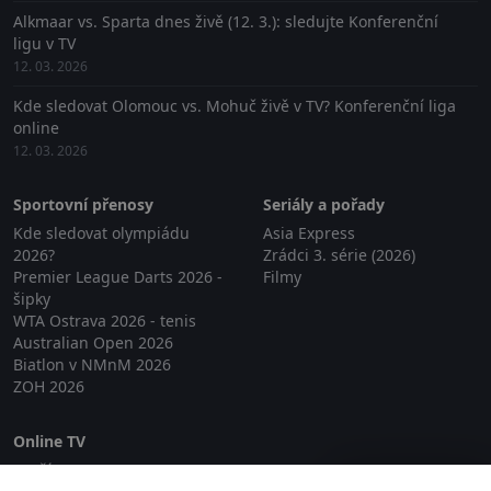
Alkmaar vs. Sparta dnes živě (12. 3.): sledujte Konferenční
ligu v TV
12. 03. 2026
Kde sledovat Olomouc vs. Mohuč živě v TV? Konferenční liga
online
12. 03. 2026
Sportovní přenosy
Seriály a pořady
Kde sledovat olympiádu
Asia Express
2026?
Zrádci 3. série (2026)
Premier League Darts 2026 -
Filmy
šipky
WTA Ostrava 2026 - tenis
Australian Open 2026
Biatlon v NMnM 2026
ZOH 2026
Online TV
Lepší.TV
Zavřít reklamu