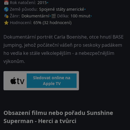
📅 Rok natočení:
2015
🌎 Země původu:
Spojené státy americké
🎭 Žánr:
Dokumentární
🎬 Délka:
100 minut
⭐ Hodnocení:
65
% (
32
hodnocení)
Dokumentární portrét Carla Boenishe, otce hnutí BASE
jumping, jehož počáteční vášeň pro seskoky padákem
ho vedla ke stále velkolepějším - a nebezpečnějším
výkonům.
Sledovat online na
Apple TV
Obsazení filmu nebo pořadu Sunshine
Superman - Herci a tvůrci