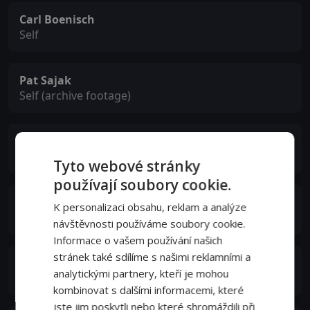
Carl Boenisch
Self
Pat Sajak
Self (archive footage)
Phil Donahue
Self (archive footage)
Tyto webové stránky
používají soubory cookie.
Allison McCulloch
K personalizaci obsahu, reklam a analýze
Screening Party Attendee
návštěvnosti používáme soubory cookie.
Informace o vašem používání našich
stránek také sdílíme s našimi reklamními a
Ellen Houlihan
analytickými partnery, kteří je mohou
Screening Party Attendee
kombinovat s dalšími informacemi, které
jste jim poskytli nebo které shromáždili při