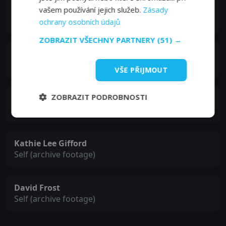
Cecilie Bull
vašem používání jejich služeb.
Zásady
Screening Party Attendee
ochrany osobních údajů
ZOBRAZIT VŠECHNY PARTNERY
(51) →
Marah Strauch
Jean Boenish
VŠE PŘIJMOUT
ZOBRAZIT PODROBNOSTI
Jean Boenisch
Self
Kathie Lee Gifford
Self (archive footage)
David Frost
Self (archive footage)