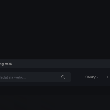
alog VOD
Články
F