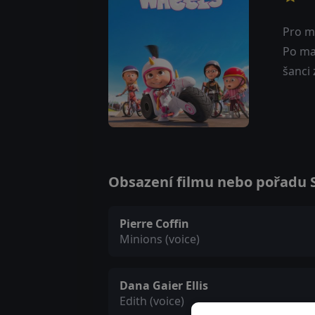
Pro ma
Po ma
šanci
Obsazení filmu nebo pořadu Su
Pierre Coffin
Minions (voice)
Dana Gaier Ellis
Edith (voice)