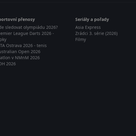
portovní přenosy
Seriály a pořady
de sledovat olympiádu 2026?
Asia Express
remier League Darts 2026 -
Zrádci 3. série (2026)
ipky
Filmy
TA Ostrava 2026 - tenis
ustralian Open 2026
iatlon v NMnM 2026
OH 2026