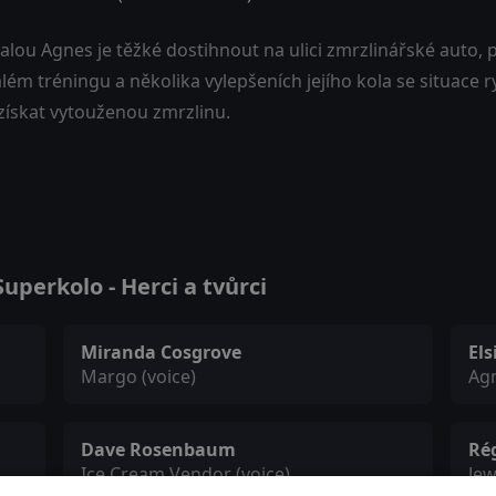
lou Agnes je těžké dostihnout na ulici zmrzlinářské auto, p
lém tréningu a několika vylepšeních jejího kola se situace
 získat vytouženou zmrzlinu.
perkolo - Herci a tvůrci
Miranda Cosgrove
Els
Margo (voice)
Agn
Dave Rosenbaum
Rég
Ice Cream Vendor (voice)
Jew