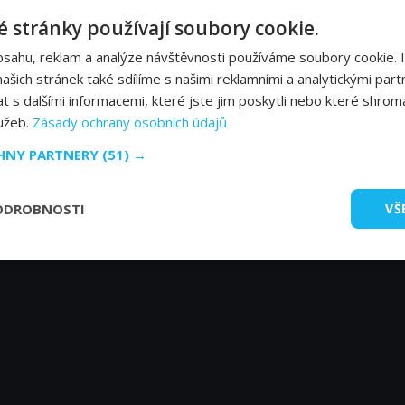
 stránky používají soubory cookie.
bsahu, reklam a analýze návštěvnosti používáme soubory cookie. 
šich stránek také sdílíme s našimi reklamními a analytickými partn
s dalšími informacemi, které jste jim poskytli nebo které shromá
lužeb.
Zásady ochrany osobních údajů
CHNY PARTNERY
(51) →
ODROBNOSTI
VŠ