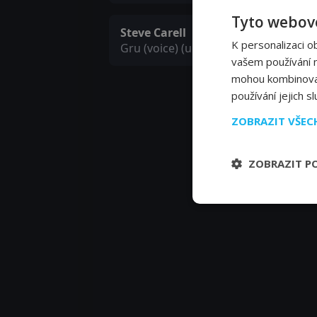
Tyto webové
Steve Carell
K personalizaci o
Gru (voice) (uncredited)
vašem používání na
mohou kombinovat 
používání jejich s
ZOBRAZIT VŠE
ZOBRAZIT P