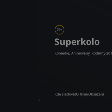
71
%
Superkolo
Komedie, Animovaný, Rodinný
20
Kde sledovat
O filmu
Obsazení