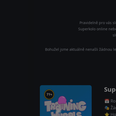
Pravidelně pro vás s
Superkolo online nebo
s
Bohužel jsme aktuálně nenašli žádnou le
Sup
71
%
📅 Ro
🎭 Žá
⭐ Ho