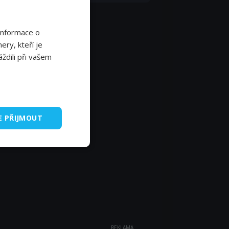
Informace o
ery, kteří je
ždili při vašem
E PŘIJMOUT
REKLAMA