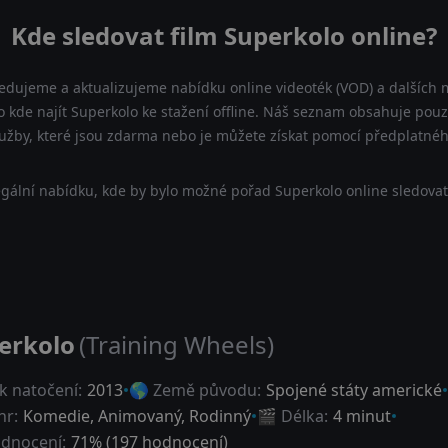
Kde sledovat film Superkolo online?
ledujeme a aktualizujeme nabídku online videoték (VOD) a dalších m
 kde najít Superkolo ke stažení offline. Náš seznam obsahuje pouze 
lužby, které jsou zdarma nebo je můžete získat pomocí předplatnéh
gální nabídku, kde by bylo možné pořad Superkolo online sledovat
erkolo
(Training Wheels)
k natočení:
2013
🌎 Země původu:
Spojené státy americké
nr:
Komedie
,
Animovaný
,
Rodinný
🎬 Délka:
4 minut
dnocení:
71
% (
197
hodnocení)