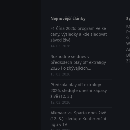
Nejnovější články
S
K
F1 Čína 2026: program Velké
P
ceny, výsledky a kde sledovat
š
závod živě
W
14. 03. 2026
A
B
Rozhodne se dnes v
Z
předkolech play off extraligy
2026 i o zbývajících
postupujících? Sledujte živě
13. 03. 2026
Předkola play off extraligy
2026: sledujte dnešní zápasy
živě (12. 3.)
12. 03. 2026
Alkmaar vs. Sparta dnes živě
(12. 3.): sledujte Konferenční
ligu v TV