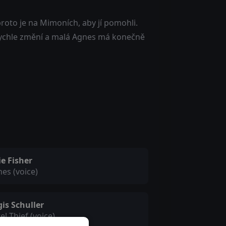
roto je na Mimoních, aby jí pomohli.
 rychle změní a malá Agnes má konečně
ie Fisher
es (voice)
is Schuller
el Thief (voice)