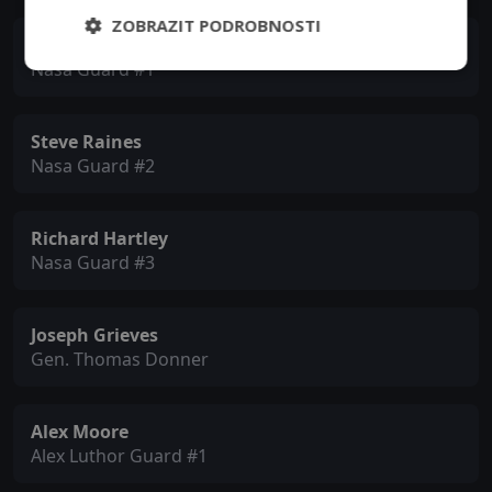
ZOBRAZIT PODROBNOSTI
Steve Coleman
Nasa Guard #1
Steve Raines
Nasa Guard #2
Richard Hartley
Nasa Guard #3
Joseph Grieves
Gen. Thomas Donner
Alex Moore
Alex Luthor Guard #1