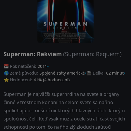
Superman: Rekviem
(Superman: Requiem)
📅 Rok natočení:
2011
🌎 Země původu:
Spojené státy americké
🎬 Délka:
82 minut
⭐ Hodnocení:
41
% (
4
hodnocení)
Superman je najväčší superhrdina na svete a orgány
činné v trestnom konaní na celom svete sa naňho
spoliehajú pri riešení niektorých hlavných úloh, ktorým
spoločnosť čelí. Keď však muž z ocele stratí časť svojich
schopností po tom, čo naňho zlý zloduch zaútočí