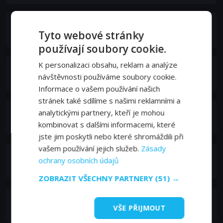
Julian McDowell
Tyto webové stránky
Perry White
používají soubory cookie.
K personalizaci obsahu, reklam a analýze
Amelia Tyler
návštěvnosti používáme soubory cookie.
Lara Lor-Van
Informace o vašem používání našich
stránek také sdílíme s našimi reklamními a
Jack O'Halloran
analytickými partnery, kteří je mohou
Shuttle Commander(voice)
kombinovat s dalšími informacemi, které
jste jim poskytli nebo které shromáždili při
vašem používání jejich služeb.
Zásady
Serena Lorien
ochrany osobních údajů
Nasa Capcom(voice)
ZOBRAZIT VŠECHNY PARTNERY
(51) →
Gene Fallaize
VŠE PŘIJMOUT
Nasa Freight Handler