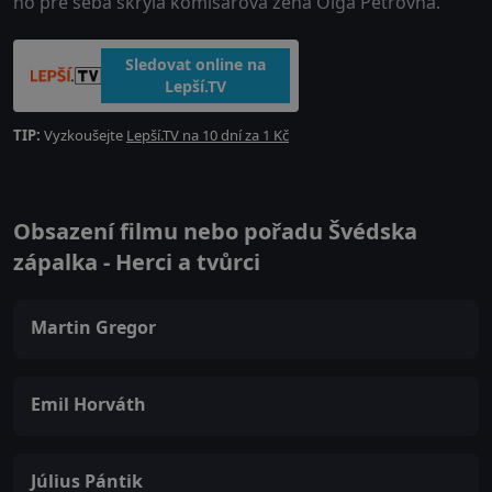
ho pre seba skryla komisárova žena Oľga Petrovna.
Sledovat online na
Lepší.TV
TIP:
Vyzkoušejte
Lepší.TV na 10 dní za 1 Kč
Obsazení filmu nebo pořadu Švédska
zápalka - Herci a tvůrci
Martin Gregor
Emil Horváth
Július Pántik