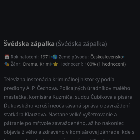
Švédska zápalka
(Švédska zápalka)
📅 Rok natočení:
1971
🌎 Země původu:
Československo
🎭 Žánr:
Drama
,
Krimi
⭐ Hodnocení:
100
% (
1
hodnocení)
Televízna inscenácia kriminálnej historky podľa
predlohy A. P. Čechova. Policajných úradníkov malého
mestečka, komisára Kuzmiča, sudcu Čubikova a pisára
Ďukovského vzruší neočakávaná správa o zavraždení
statkára Klauzova. Nastane veľké vyšetrovanie a
pátranie po mŕtvole zavraždeného, až ho nakoniec
objavia živého a zdravého v komisárovej záhrade, kde si