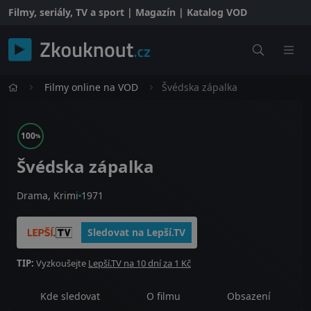
Filmy, seriály, TV a sport | Magazín | Katalog VOD
Filmy online na VOD
Švédska zápalka
100
%
Švédska zápalka
Drama, Krimi
1971
Sledovat na Lepší.TV
TIP:
Vyzkoušejte
Lepší.TV na 10 dní za 1 Kč
Kde sledovat
O filmu
Obsazení