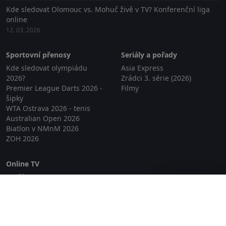
Kde sledovat Olomouc vs. Mohuč živě v TV? Konferenční liga
online
12. 03. 2026
Sportovní přenosy
Seriály a pořady
Kde sledovat olympiádu
Asia Express
2026?
Zrádci 3. série (2026)
Premier League Darts 2026 -
Filmy
šipky
WTA Ostrava 2026 - tenis
Australian Open 2026
Biatlon v NMnM 2026
ZOH 2026
Online TV
Lepší.TV
Zavřít reklamu
SledovaniTV
Skylink Live TV
Telly
NejPřipojení TV