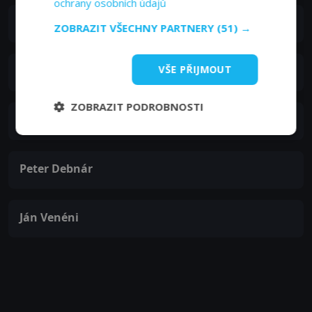
ochrany osobních údajů
Emil Horváth st.
ZOBRAZIT VŠECHNY PARTNERY
(51) →
VŠE PŘIJMOUT
Bohumila Horňáková-Růžičková
ZOBRAZIT PODROBNOSTI
Mikuláš Huba
Peter Debnár
Ján Venéni