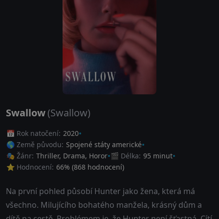
Swallow
(Swallow)
📅 Rok natočení:
2020
🌎 Země původu:
Spojené státy americké
🎭 Žánr:
Thriller
,
Drama
,
Horor
🎬 Délka:
95 minut
⭐ Hodnocení:
66
% (
868
hodnocení)
Na první pohled působí Hunter jako žena, která má
všechno. Milujícího bohatého manžela, krásný dům a
dítě na cestě. Problémem je, že Hunter není šťastná. Cítí