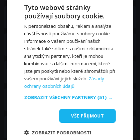
Tyto webové stránky
Zabryna Guevara
používají soubory cookie.
Alice
K personalizaci obsahu, reklam a analýze
návštěvnosti používáme soubory cookie.
Laith Nakli
Informace o vašem používání našich
Luay
stránek také sdílíme s našimi reklamními a
analytickými partnery, kteří je mohou
kombinovat s dalšími informacemi, které
Babak Tafti
jste jim poskytli nebo které shromáždili při
Aaron
vašem používání jejich služeb.
Zásady
ochrany osobních údajů
Nicole Kang
ZOBRAZIT VŠECHNY PARTNERY
(51) →
Bev
VŠE PŘIJMOUT
Myra Lucretia Taylor
Nurse
ZOBRAZIT PODROBNOSTI