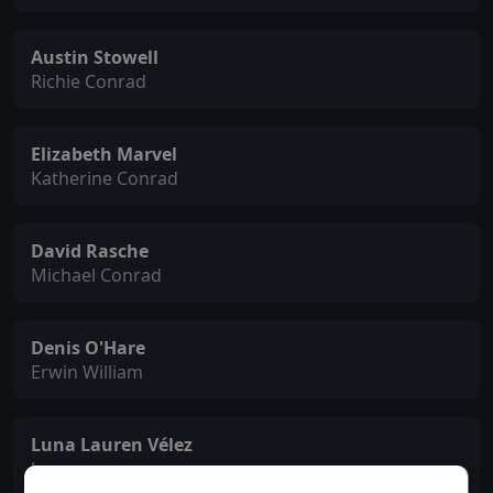
Austin Stowell
Richie Conrad
Elizabeth Marvel
Katherine Conrad
David Rasche
Michael Conrad
Denis O'Hare
Erwin William
Luna Lauren Vélez
Lucy