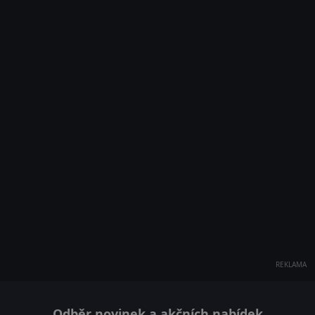
REKLAMA
Odběr novinek a akčních nabídek