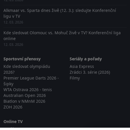
Alkmaar vs. Sparta dnes živě (12. 3.): sledujte Konferenční
ligu v TV
12. 03. 2026
Kde sledovat Olomouc vs. Mohuč živě v TV? Konferenční liga
online
12. 03. 2026
Sportovní přenosy
Seriály a pořady
Kde sledovat olympiádu
Asia Express
2026?
Zrádci 3. série (2026)
Premier League Darts 2026 -
Filmy
šipky
WTA Ostrava 2026 - tenis
Australian Open 2026
Biatlon v NMnM 2026
ZOH 2026
Online TV
Lepší.TV