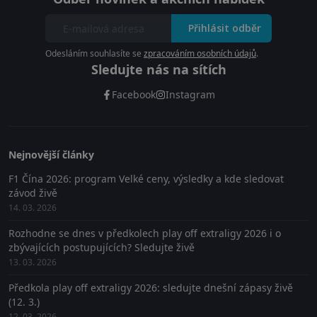
Přihlásit odběr
Odesláním souhlasíte se
zpracováním osobních údajů
.
Sledujte nás na sítích
Facebook
Instagram
Nejnovější články
F1 Čína 2026: program Velké ceny, výsledky a kde sledovat
závod živě
14. 03. 2026
Rozhodne se dnes v předkolech play off extraligy 2026 i o
zbývajících postupujících? Sledujte živě
13. 03. 2026
Předkola play off extraligy 2026: sledujte dnešní zápasy živě
(12. 3.)
12. 03. 2026