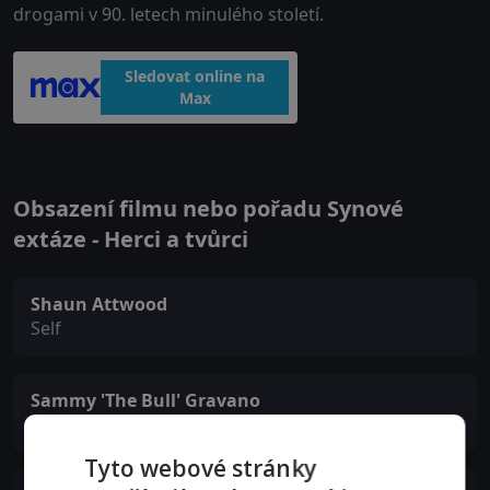
drogami v 90. letech minulého století.
Sledovat online na
Max
Obsazení filmu nebo pořadu Synové
extáze - Herci a tvůrci
Shaun Attwood
Self
Sammy 'The Bull' Gravano
Self
Tyto webové stránky