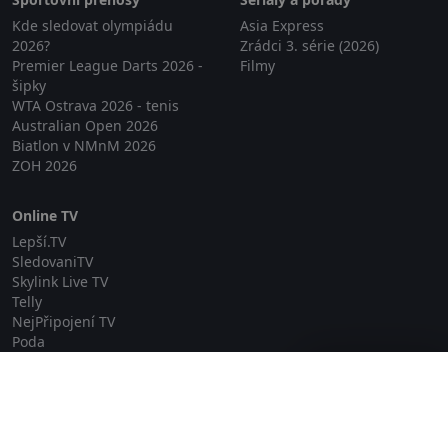
Kde sledovat olympiádu
Asia Express
2026?
Zrádci 3. série (2026)
Premier League Darts 2026 -
Filmy
šipky
WTA Ostrava 2026 - tenis
Australian Open 2026
Biatlon v NMnM 2026
ZOH 2026
Online TV
Lepší.TV
SledovaniTV
Skylink Live TV
Telly
NejPřipojení TV
Poda
Sportovní přenosy
Zavřít reklamu
GDPR
Zásady cookies
Redakce
O projektu Zkouknout.cz
Obchodní podmínky