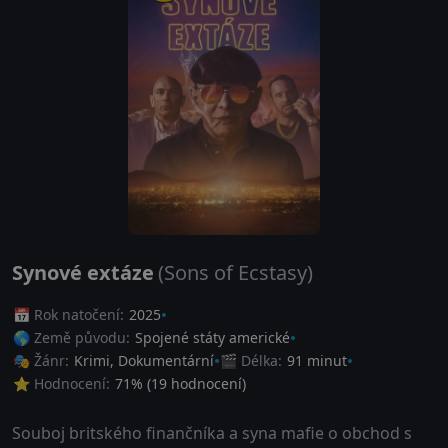
Synové extáze
(Sons of Ecstasy)
📅 Rok natočení:
2025
🌎 Země původu:
Spojené státy americké
🎭 Žánr:
Krimi
,
Dokumentární
🎬 Délka:
91 minut
⭐ Hodnocení:
71
% (
19
hodnocení)
Souboj britského finančníka a syna mafie o obchod s