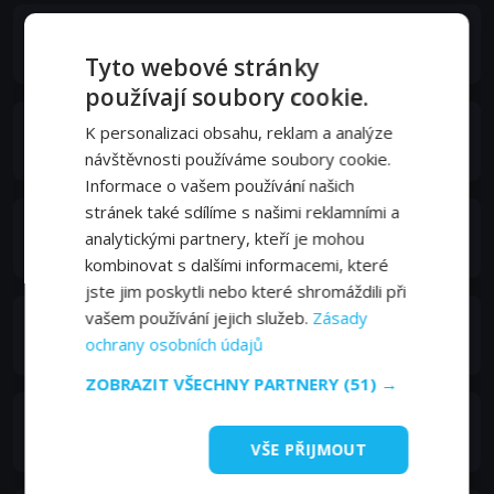
Renato Scarpa
Headmaster
Tyto webové stránky
používají soubory cookie.
Roberto Nobile
K personalizaci obsahu, reklam a analýze
Priest
návštěvnosti používáme soubory cookie.
Informace o vašem používání našich
stránek také sdílíme s našimi reklamními a
Paolo De Vita
analytickými partnery, kteří je mohou
Luciano's Father
kombinovat s dalšími informacemi, které
jste jim poskytli nebo které shromáždili při
vašem používání jejich služeb.
Zásady
Roberto De Francesco
ochrany osobních údajů
Record Store Clerk
ZOBRAZIT VŠECHNY PARTNERY
(51) →
Claudio Santamaria
Dive Shop Clerk
VŠE PŘIJMOUT