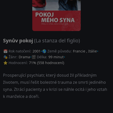
Synův pokoj
(La stanza del figlio)
📅 Rok natočení:
2001
🌎 Země původu:
Francie
,
Itálie
🎭 Žánr:
Drama
🎬 Délka:
99 minut
⭐ Hodnocení:
71
% (
558
hodnocení)
Prosperující psychiatr, který dosud žil příkladným
životem, musí řešit bolestné trauma ze smrti jediného
syna. Ztrácí pacienty a v krizi se náhle ocitá i jeho vztah
k manželce a dceři.