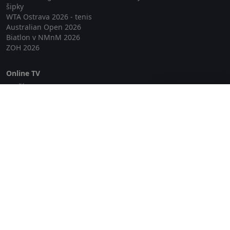
šipky
WTA Ostrava 2026 - tenis
Australian Open 2026
Biatlon v NMnM 2026
ZOH 2026
Online TV
Lepší.TV
Zavřít reklamu
SledovaniTV
Skylink Live TV
Telly
NejPřipojení TV
Poda
Sportovní přenosy
GDPR
Zásady cookies
Redakce
O projektu Zkouknout.cz
Obchodní podmínky
Etický kodex
Kontakt
Copyright © 2026 zkouknout.cz