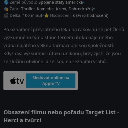
🌎 Země původu:
Spojené státy americké
🎭 Žánr:
Thriller
,
Komedie
,
Krimi
,
Dobrodružný
🎬 Délka:
100 minut
⭐ Hodnocení:
68
% (
6
hodnocení)
Po oznámení převratného léku na rakovinu se pět členů
výzkumného týmu stane terčem útoku nájemného
vraha najatého velkou farmaceutickou společností.
Když dva výzkumníci útoku uniknou, brzy zjistí, že jsou
ze zločinu obviněni a že jsou na seznamu vrahů.
Sledovat online na
Apple TV
Obsazení filmu nebo pořadu Target List -
Herci a tvůrci