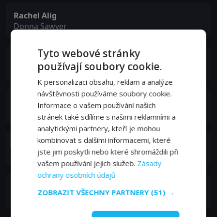
Rachel Alig
Donna Sawyer
Tyto webové stránky
Justin Ray
používají soubory cookie.
Clyde Daniel
K personalizaci obsahu, reklam a analýze
návštěvnosti používáme soubory cookie.
Charlie Manoukian
Informace o vašem používání našich
Shane Riddick
stránek také sdílíme s našimi reklamními a
analytickými partnery, kteří je mohou
kombinovat s dalšími informacemi, které
Debra Lynn Hull
jste jim poskytli nebo které shromáždili při
Rachel Atwood
vašem používání jejich služeb.
Zásady
ochrany osobních údajů
Angela Barber
ZOBRAZIT VŠECHNY PARTNERY
(51) →
Norleen Blackheart