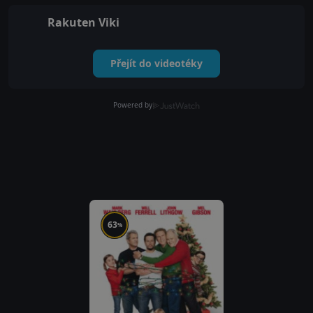
Rakuten Viki
Přejít do videotéky
Powered by
63
%