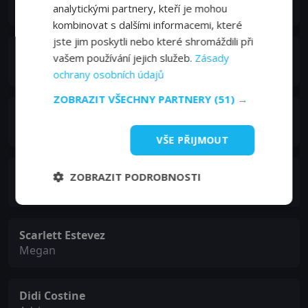
Don
analytickými partnery, kteří je mohou
kombinovat s dalšími informacemi, které
jste jim poskytli nebo které shromáždili při
Linda Cardellini
vašem používání jejich služeb.
Zásady
Sara
ochrany osobních údajů
ZOBRAZIT VŠECHNY PARTNERY
(51) →
Alessandra Ambrosio
Karen
VŠE PŘIJMOUT
Owen Vaccaro
ZOBRAZIT PODROBNOSTI
Dylan
Scarlett Estevez
Megan
Didi Costine