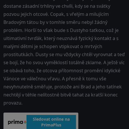
dostane zásadní trhliny ve chvíli, kdy se na svátky
pozvou jejich otcové. Copak, s vřelým a milujícím
Bradovým tátou by v tomhle směru nebyl žádný
problém. Horší to však bude s Dustyho taťkou, což je
ultimativní tvrďák, který neuznává fyzický kontakt a s
malými dětmi je schopen vtipkovat o mrtvých
prostitutkách. Dusty se mu vždycky chtěl vyrovnat a teď
se bojí, že ho svou vyměklostí totálně zklame. A ještě víc
se obává toho, že otcova přítomnost promění idylické
Vánoce ve válečnou vřavu. A přesně k tomu vše
nevyhnutelně směřuje, protože ani Brad a jeho tatínek
nechtějí v téhle nelítostné bitvě tahat za kratší konec
provazu.
Sledovat online na
PrimaPlus