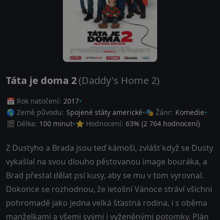
Táta je doma 2
(Daddy's Home 2)
📅 Rok natočení:
2017
🌎 Země původu:
Spojené státy americké
🎭 Žánr:
Komedie
🎬 Délka:
100 minut
⭐ Hodnocení:
63
% (
2 764
hodnocení)
Z Dustyho a Brada jsou teď kámoši, zvlášť když se Dusty
vykašlal na svou dlouho pěstovanou image bouráka, a
Brad přestal dělat psí kusy, aby se mu v tom vyrovnal.
Dokonce se rozhodnou, že letošní Vánoce stráví všichni
pohromadě jako jedna velká šťastná rodina, i s oběma
manželkami a všemi svými i vyženěnými potomky. Plán