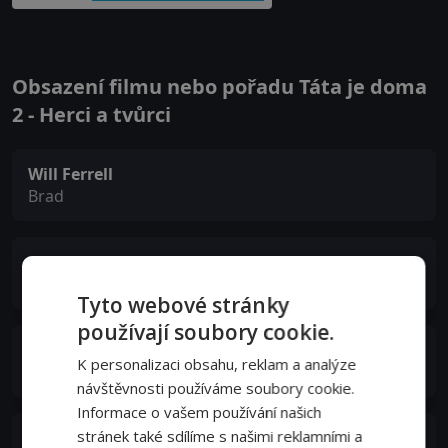
Obsazení filmu nebo pořadu Táta je doma
2 - Herci a tvůrci
Will Ferrell
Brad
Mark Wahlberg
Dusty
Tyto webové stránky
používají soubory cookie.
Mel Gibson
K personalizaci obsahu, reklam a analýze
Kurt
návštěvnosti používáme soubory cookie.
Informace o vašem používání našich
stránek také sdílíme s našimi reklamními a
John Lithgow