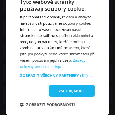
Tyto webové stránky
Regina Ip
používají soubory cookie.
Yip Lau Suk Chi
K personalizaci obsahu, reklam a analýze
návštěvnosti používáme soubory cookie.
蔣志光
Informace o vašem používání našich
Boss of Paking Property Agency
stránek také sdílíme s našimi reklamními a
analytickými partnery, kteří je mohou
于朦朧
kombinovat s dalšími informacemi, které
Real Estate Agent of Paking Property Agency
jste jim poskytli nebo které shromáždili při
vašem používání jejich služeb.
Zásady
ochrany osobních údajů
Jason Sze
ZOBRAZIT VŠECHNY PARTNERY
(51) →
Friends at Party
VŠE PŘIJMOUT
葛民輝
Gynaecologist
ZOBRAZIT PODROBNOSTI