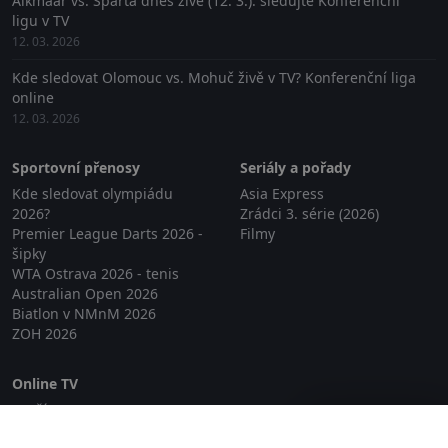
Alkmaar vs. Sparta dnes živě (12. 3.): sledujte Konferenční
ligu v TV
12. 03. 2026
Kde sledovat Olomouc vs. Mohuč živě v TV? Konferenční liga
online
12. 03. 2026
Sportovní přenosy
Seriály a pořady
Kde sledovat olympiádu
Asia Express
2026?
Zrádci 3. série (2026)
Premier League Darts 2026 -
Filmy
šipky
WTA Ostrava 2026 - tenis
Australian Open 2026
Biatlon v NMnM 2026
ZOH 2026
Online TV
Lepší.TV
Zavřít reklamu
SledovaniTV