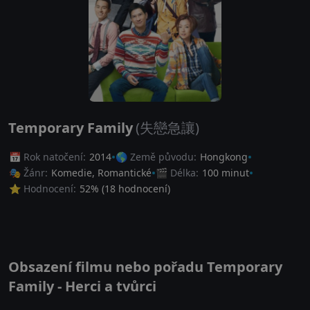
Temporary Family
(失戀急讓)
📅 Rok natočení:
2014
🌎 Země původu:
Hongkong
🎭 Žánr:
Komedie
,
Romantické
🎬 Délka:
100 minut
⭐ Hodnocení:
52
% (
18
hodnocení)
Obsazení filmu nebo pořadu Temporary
Family - Herci a tvůrci