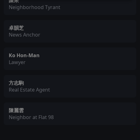
陳果
Neighborhood Tyrant
卓韻芝
News Anchor
Ko Hon-Man
Lawyer
方志駒
Real Estate Agent
陳麗雲
Neighbor at Flat 98