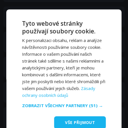
Steve Martin
Self
Tyto webové stránky
používají soubory cookie.
Marilu Henner
K personalizaci obsahu, reklam a analýze
Self
návštěvnosti používáme soubory cookie.
Informace o vašem používání našich
stránek také sdílíme s našimi reklamními a
Bob Zmuda
analytickými partnery, kteří je mohou
Self
kombinovat s dalšími informacemi, které
jste jim poskytli nebo které shromáždili při
vašem používání jejich služeb.
Zásady
Lynne Margulies
Self
ochrany osobních údajů
ZOBRAZIT VŠECHNY PARTNERY
(51) →
James L. Brooks
Self
VŠE PŘIJMOUT