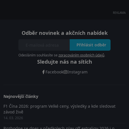
REKLAMA
Odběr novinek a akčních nabídek
Přihlásit odběr
Odesláním souhlasíte se
zpracováním osobních údajů
.
Sledujte nás na sítích
Facebook
Instagram
Nejnovější články
F1 Čína 2026: program Velké ceny, výsledky a kde sledovat
závod živě
14. 03. 2026
Rozhodne se dnes v předkolech play off extraligy 2026 i o